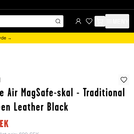
MENY
items in cart, view 
övde →
d
e Air MagSafe-skal - Traditional
en Leather Black
EK