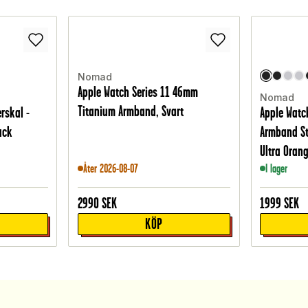
Nomad
Apple Watch Series 11 46mm
Nomad
Titanium Armband, Svart
rskal -
Apple Watc
ack
Armband St
Ultra Oran
Åter 2026-08-07
I lager
2990
SEK
1999
SEK
KÖP