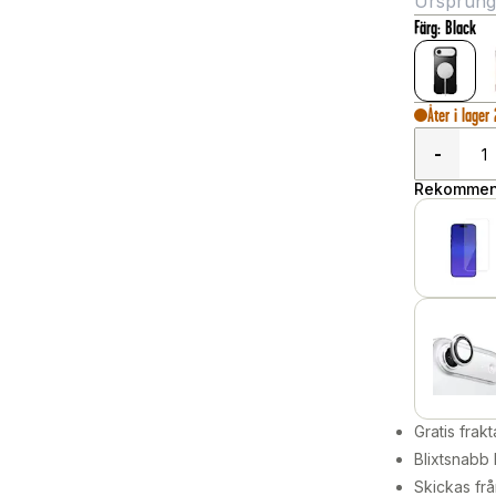
Ursprungli
Färg
:
Black
Åter i lager
-
Rekommend
Gratis frakt
Blixtsnabb 
Skickas frå