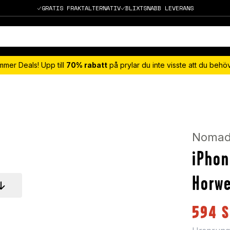
GRATIS FRAKTALTERNATIV
BLIXTSNABB LEVERANS
mmer Deals! Upp till
70% rabatt
på prylar du inte visste att du beh
Noma
iPhon
Horwe
594
S