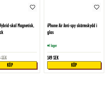
 Hybrid-skal Magnetisk,
iPhone Air Anti-spy skärmskydd i
ack
glas
I lager
9
SEK
149
SEK
KÖP
KÖP