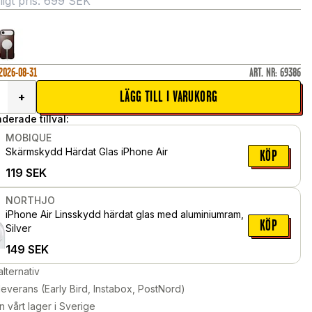
gt pris:
699
SEK
 2026-08-31
ART. NR
:
69386
LÄGG TILL I VARUKORG
+
erade tillval:
MOBIQUE
Skärmskydd Härdat Glas iPhone Air
KÖP
119
SEK
NORTHJO
iPhone Air Linsskydd härdat glas med aluminiumram,
KÖP
Silver
149
SEK
alternativ
leverans (Early Bird, Instabox, PostNord)
n vårt lager i Sverige