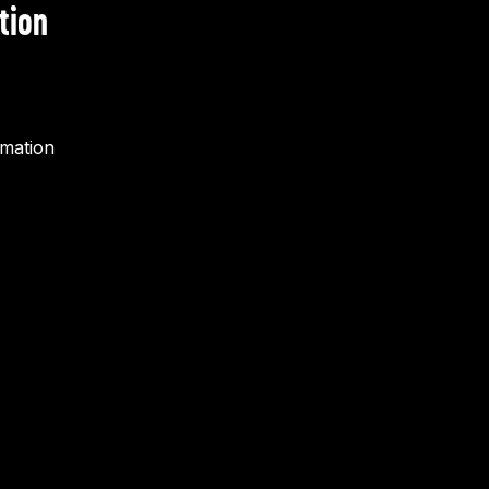
tion
rmation