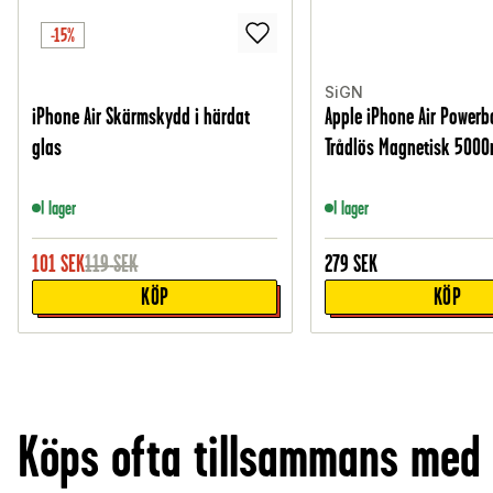
-15%
SiGN
iPhone Air Skärmskydd i härdat
Apple iPhone Air Power
glas
Trådlös Magnetisk 5000
I lager
I lager
101
SEK
119
SEK
279
SEK
KÖP
KÖP
Köps ofta tillsammans med