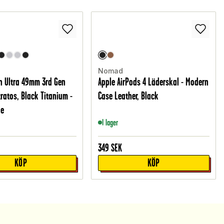
Nomad
h Ultra 49mm 3rd Gen
Apple AirPods 4 Läderskal - Modern
ratos, Black Titanium -
Case Leather, Black
ge
I lager
349
SEK
KÖP
KÖP