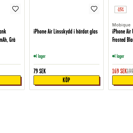
-15%
Mobique
bank
iPhone Air Linsskydd i härdat glas
iPhone Air
mAh, Grå
Frosted Bl
I lager
I lager
79
SEK
169
SEK
19
KÖP