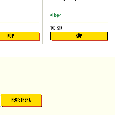
I lager
149
SEK
KÖP
KÖP
REGISTRERA