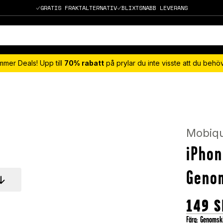
GRATIS FRAKTALTERNATIV
BLIXTSNABB LEVERANS
mmer Deals! Upp till
70% rabatt
på prylar du inte visste att du beh
Mobiq
iPhon
Genom
149
S
Färg
:
Genomski