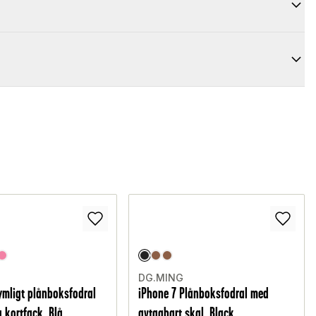
DG.MING
ymligt plånboksfodral
iPhone 7 Plånboksfodral med
kortfack, Blå
avtagbart skal, Black