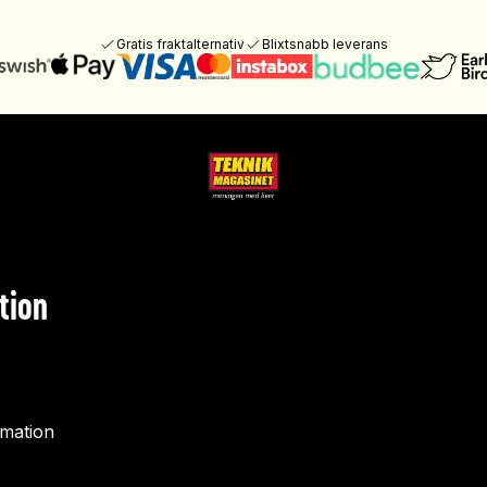
Gratis fraktalternativ
Blixtsnabb leverans
tion
rmation