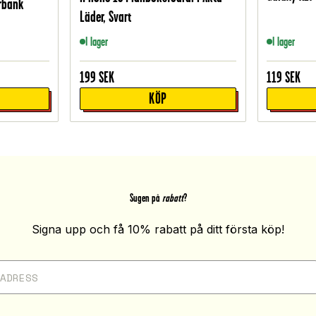
rbank
Läder, Svart
I lager
I lager
199
SEK
119
SEK
KÖP
Sugen på
rabatt
?
Signa upp och få 10% rabatt på ditt första köp!