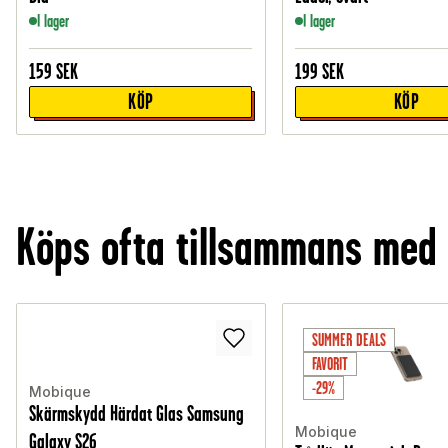
I lager
I lager
159
SEK
199
SEK
KÖP
KÖP
Köps ofta tillsammans med
SUMMER DEALS
FAVORIT
-29%
Mobique
Skärmskydd Härdat Glas Samsung
Mobique
Galaxy S26