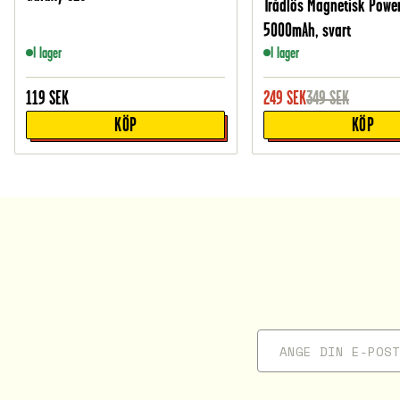
Trådlös Magnetisk Powe
5000mAh, svart
I lager
I lager
119
SEK
249
SEK
349
SEK
KÖP
KÖP