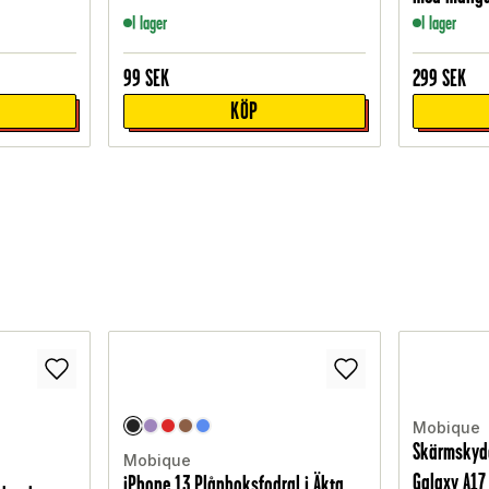
I lager
I lager
99
SEK
299
SEK
KÖP
Mobique
Skärmskyd
Mobique
Galaxy A17
iPhone 13 Plånboksfodral i Äkta