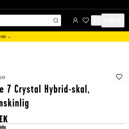
MENY
items in cart, view 
övde →
ue
e 7 Crystal Hybrid-skal,
skinlig
EK
nlig