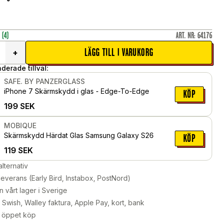
r
(4)
ART. NR
:
64176
LÄGG TILL I VARUKORG
+
erade tillval:
SAFE. BY PANZERGLASS
iPhone 7 Skärmskydd i glas - Edge-To-Edge
KÖP
199
SEK
MOBIQUE
Skärmskydd Härdat Glas Samsung Galaxy S26
KÖP
119
SEK
alternativ
leverans (Early Bird, Instabox, PostNord)
n vårt lager i Sverige
Swish, Walley faktura, Apple Pay, kort, bank
 öppet köp