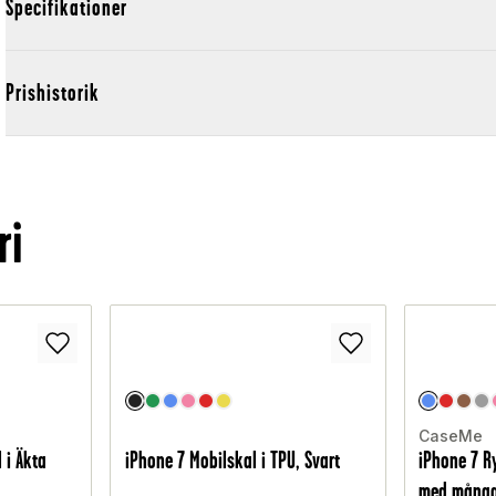
Specifikationer
Prishistorik
ri
CaseMe
 i Äkta
iPhone 7 Mobilskal i TPU, Svart
iPhone 7 R
med många 