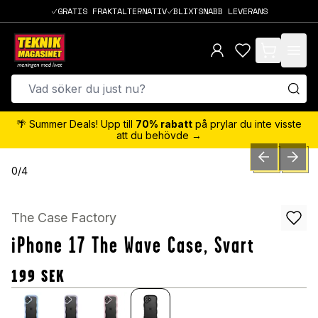
GRATIS FRAKTALTERNATIV
BLIXTSNABB LEVERANS
items in cart,
🌴 Summer Deals! Upp till
70% rabatt
på prylar du inte visste
att du behövde →
PREVIOUS SLID
NEXT S
0
/
4
The Case Factory
iPhone 17 The Wave Case, Svart
199
SEK