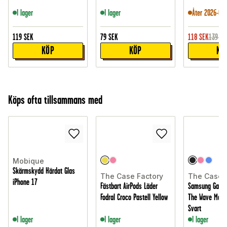
I lager
I lager
Åter 2026-08-
119
SEK
79
SEK
118
SEK
139
SE
KÖP
KÖP
KÖ
Köps ofta tillsammans med
Mobique
Skärmskydd Härdat Glas
The Case Factory
The Case 
iPhone 17
Fästbart AirPods Läder
Samsung Galaxy
Fodral Croco Pastell Yellow
The Wave Magne
Svart
I lager
I lager
I lager