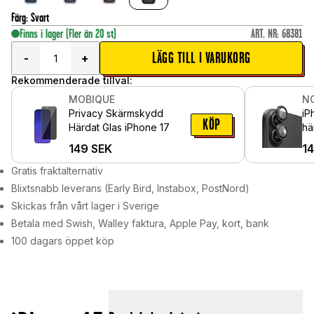
Färg
:
Svart
Finns i lager
(Fler än 20 st)
ART. NR
:
68381
LÄGG TILL I VARUKORG
-
+
Rekommenderade tillval:
MOBIQUE
N
Privacy Skärmskydd
iP
KÖP
Härdat Glas iPhone 17
hä
al
149
SEK
1
Gratis fraktalternativ
Blixtsnabb leverans (Early Bird, Instabox, PostNord)
Skickas från vårt lager i Sverige
Betala med Swish, Walley faktura, Apple Pay, kort, bank
100 dagars öppet köp