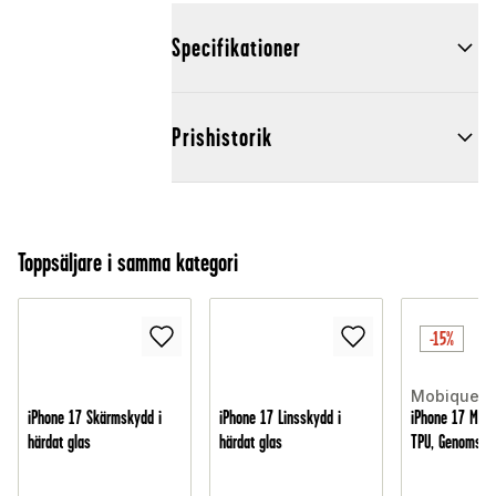
Specifikationer
Prishistorik
Toppsäljare i samma kategori
-15%
Mobique
iPhone 17 Skärmskydd i
iPhone 17 Linsskydd i
iPhone 17 MagS
härdat glas
härdat glas
TPU, Genomskin