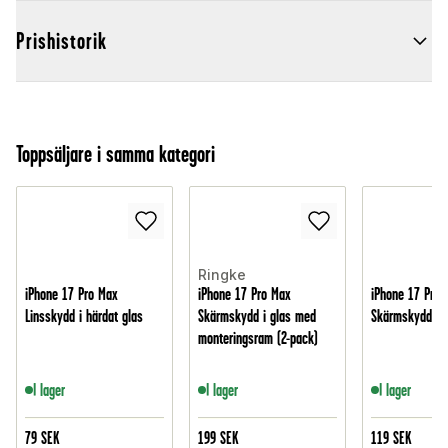
Prishistorik
Toppsäljare i samma kategori
Ringke
iPhone 17 Pro Max
iPhone 17 Pro Max
iPhone 17 Pro 
Linsskydd i härdat glas
Skärmskydd i glas med
Skärmskydd i h
monteringsram (2-pack)
I lager
I lager
I lager
79
SEK
199
SEK
119
SEK