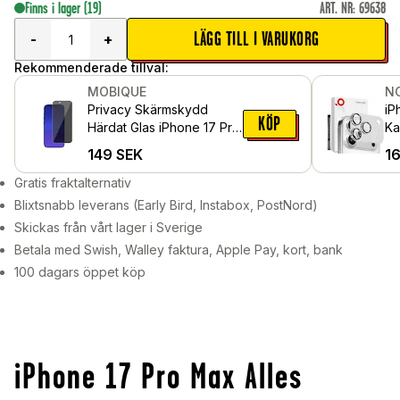
Finns i lager
(19)
ART. NR
:
69638
LÄGG TILL I VARUKORG
-
+
Rekommenderade tillval:
MOBIQUE
N
Privacy Skärmskydd
iP
KÖP
Härdat Glas iPhone 17 Pro
Ka
Max
gl
149
SEK
1
Si
Gratis fraktalternativ
Blixtsnabb leverans (Early Bird, Instabox, PostNord)
Skickas från vårt lager i Sverige
Betala med Swish, Walley faktura, Apple Pay, kort, bank
100 dagars öppet köp
iPhone 17 Pro Max Alles