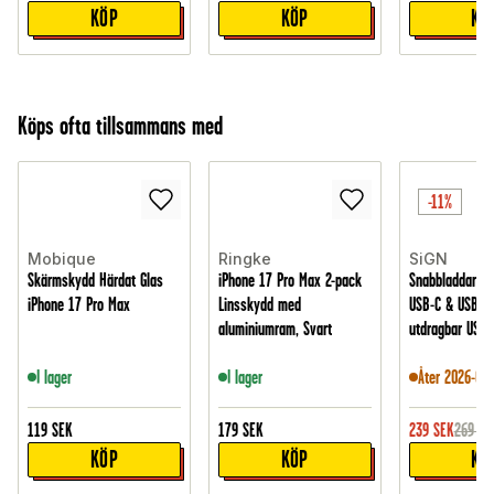
KÖP
KÖP
KÖ
Köps ofta tillsammans med
-11%
Mobique
Ringke
SiGN
Skärmskydd Härdat Glas
iPhone 17 Pro Max 2-pack
Snabbladdare 
iPhone 17 Pro Max
Linsskydd med
USB-C & USB-A
aluminiumram, Svart
utdragbar USB-C
I lager
I lager
Åter 2026-08-
119
SEK
179
SEK
239
SEK
269
SE
KÖP
KÖP
KÖ