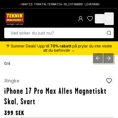
GRATIS FRAKTALTERNATIV
BLIXTSNABB LEVERANS
items in cart,
🌴 Summer Deals! Upp till
70% rabatt
på prylar du inte visste
att du behövde →
PREVIOUS SLID
NEXT S
0
/
4
Ringke
iPhone 17 Pro Max Alles Magnetiskt
Skal, Svart
399
SEK