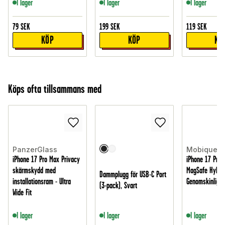
I lager
I lager
I lager
79
SEK
199
SEK
119
SEK
KÖP
KÖP
KÖ
Köps ofta tillsammans med
PanzerGlass
Mobique
iPhone 17 Pro Max Privacy
iPhone 17 Pro 
skärmskydd med
MagSafe Hybrid
Dammplugg för USB-C Port
installationsram - Ultra
Genomskinlig
(3-pack), Svart
Wide Fit
I lager
I lager
I lager