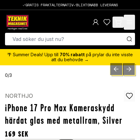
GRATIS FRAKTALTERNATIV
BLIXTSNABB LEVERANS
items in cart,
🌴 Summer Deals! Upp till
70% rabatt
på prylar du inte visste
att du behövde →
PREVIOUS SLID
NEXT S
0
/
3
NORTHJO
iPhone 17 Pro Max Kameraskydd
härdat glas med metallram, Silver
169
SEK