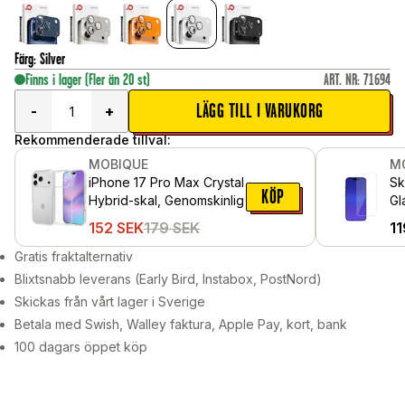
Färg
:
Silver
Finns i lager
(Fler än 20 st)
ART. NR
:
71694
LÄGG TILL I VARUKORG
-
+
Rekommenderade tillval:
MOBIQUE
M
iPhone 17 Pro Max Crystal
Sk
KÖP
Hybrid-skal, Genomskinlig
Gl
152
SEK
179
SEK
11
Gratis fraktalternativ
Blixtsnabb leverans (Early Bird, Instabox, PostNord)
Skickas från vårt lager i Sverige
Betala med Swish, Walley faktura, Apple Pay, kort, bank
100 dagars öppet köp