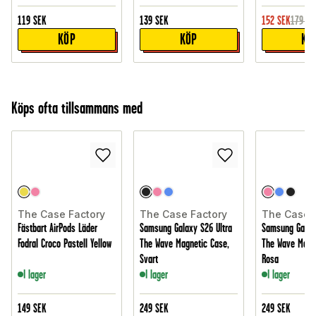
119
SEK
139
SEK
152
SEK
179
SE
KÖP
KÖP
KÖ
Köps ofta tillsammans med
The Case Factory
The Case Factory
The Case 
Fästbart AirPods Läder
Samsung Galaxy S26 Ultra
Samsung Galax
Fodral Croco Pastell Yellow
The Wave Magnetic Case,
The Wave Magne
Svart
Rosa
I lager
I lager
I lager
149
SEK
249
SEK
249
SEK