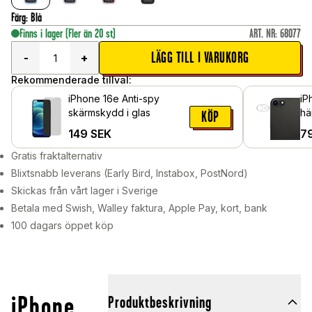
Färg
:
Blå
Finns i lager
(Fler än 20 st)
ART. NR
:
68077
LÄGG TILL I VARUKORG
-
+
Rekommenderade tillval:
iPhone 16e Anti-spy
iP
skärmskydd i glas
hä
KÖP
149
SEK
7
Gratis fraktalternativ
Blixtsnabb leverans (Early Bird, Instabox, PostNord)
Skickas från vårt lager i Sverige
Betala med Swish, Walley faktura, Apple Pay, kort, bank
100 dagars öppet köp
iPhone
Produktbeskrivning