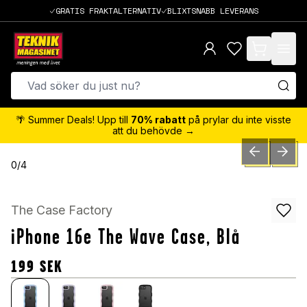
GRATIS FRAKTALTERNATIV
BLIXTSNABB LEVERANS
items in cart,
🌴 Summer Deals! Upp till
70% rabatt
på prylar du inte visste
att du behövde →
PREVIOUS SLID
NEXT S
0
/
4
The Case Factory
iPhone 16e The Wave Case, Blå
199
SEK