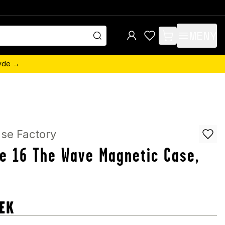
MENY
items in cart, view 
övde →
se Factory
e 16 The Wave Magnetic Case,
EK