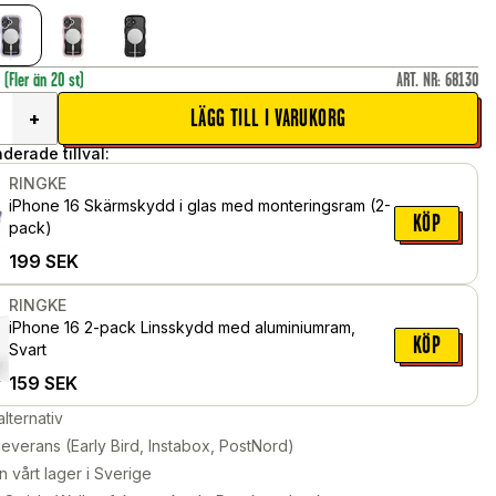
r
(Fler än 20 st)
ART. NR
:
68130
LÄGG TILL I VARUKORG
+
erade tillval:
RINGKE
iPhone 16 Skärmskydd i glas med monteringsram (2-
KÖP
pack)
199
SEK
RINGKE
iPhone 16 2-pack Linsskydd med aluminiumram,
KÖP
Svart
159
SEK
alternativ
leverans (Early Bird, Instabox, PostNord)
n vårt lager i Sverige