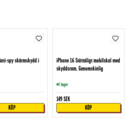
Anti-spy skärmskydd i
iPhone 16 Stöttåligt mobilskal med
skyddsram, Genomskinlig
I lager
149
SEK
KÖP
KÖP