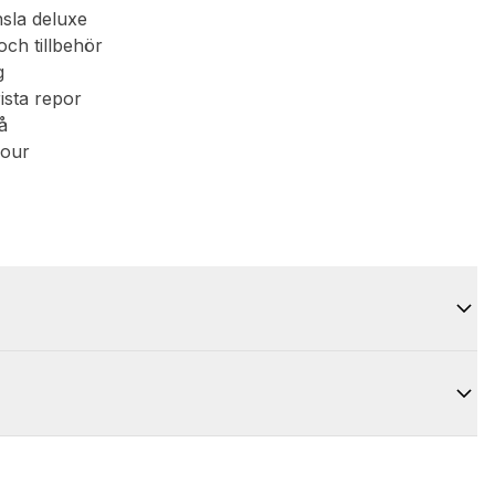
nsla deluxe
och tillbehör
g
ista repor
å
mour