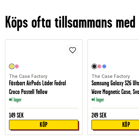
Köps ofta tillsammans med
The Case Factory
The Case Factory
Fästbart AirPods Läder Fodral
Samsung Galaxy S26 Ult
Croco Pastell Yellow
Wave Magnetic Case, Sva
I lager
I lager
149
SEK
249
SEK
KÖP
KÖP