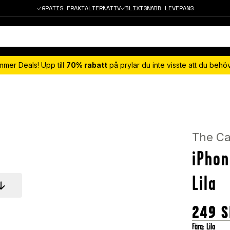
GRATIS FRAKTALTERNATIV
BLIXTSNABB LEVERANS
mmer Deals! Upp till
70% rabatt
på prylar du inte visste att du beh
The Ca
iPhon
Lila
249
S
Färg
:
Lila