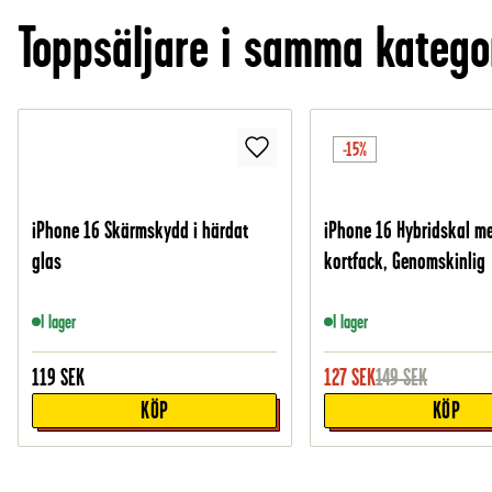
Toppsäljare i samma katego
-15%
iPhone 16 Skärmskydd i härdat
iPhone 16 Hybridskal m
glas
kortfack, Genomskinlig
I lager
I lager
119
SEK
127
SEK
149
SEK
KÖP
KÖP