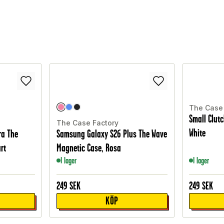
The Case 
Small Clut
The Case Factory
White
ra The
Samsung Galaxy S26 Plus The Wave
rt
Magnetic Case, Rosa
I lager
I lager
249
SEK
249
SEK
KÖP