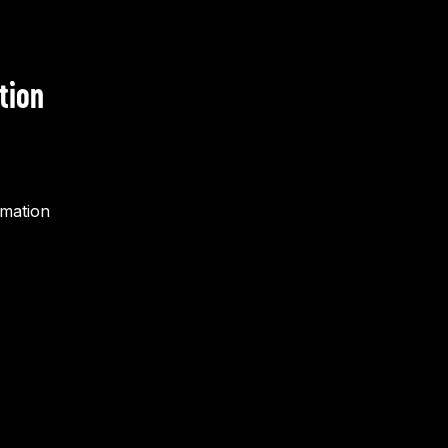
tion
rmation