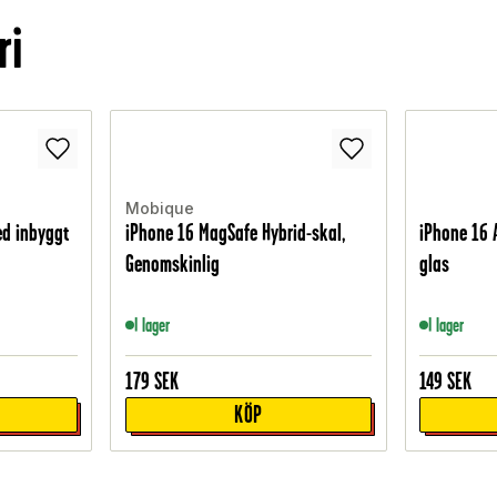
ri
Mobique
ed inbyggt
iPhone 16 MagSafe Hybrid-skal,
iPhone 16 
Genomskinlig
glas
I lager
I lager
179
SEK
149
SEK
KÖP