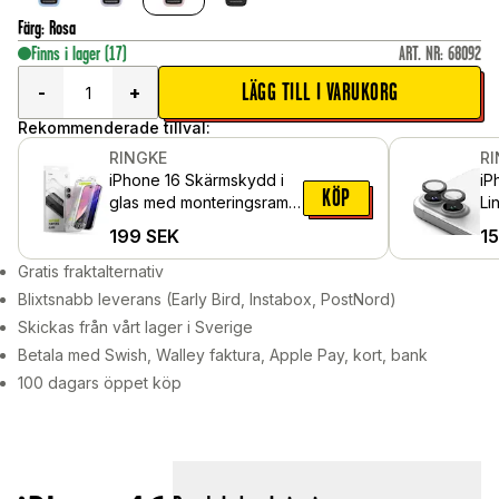
Färg
:
Rosa
Finns i lager
(17)
ART. NR
:
68092
LÄGG TILL I VARUKORG
-
+
Rekommenderade tillval:
RINGKE
R
iPhone 16 Skärmskydd i
iP
KÖP
glas med monteringsram
Li
(2-pack)
al
199
SEK
1
Gratis fraktalternativ
Blixtsnabb leverans (Early Bird, Instabox, PostNord)
Skickas från vårt lager i Sverige
Betala med Swish, Walley faktura, Apple Pay, kort, bank
100 dagars öppet köp