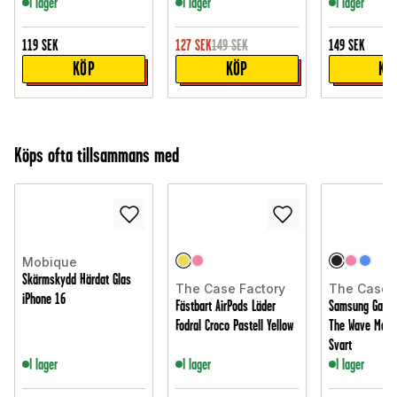
I lager
I lager
I lager
119
SEK
127
SEK
149
SEK
149
SEK
KÖP
KÖP
KÖ
Köps ofta tillsammans med
Mobique
Skärmskydd Härdat Glas
The Case Factory
The Case 
iPhone 16
Fästbart AirPods Läder
Samsung Galaxy
Fodral Croco Pastell Yellow
The Wave Magne
Svart
I lager
I lager
I lager