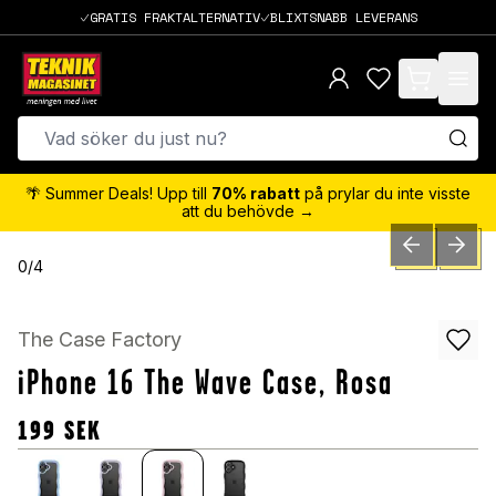
GRATIS FRAKTALTERNATIV
BLIXTSNABB LEVERANS
items in cart,
🌴 Summer Deals! Upp till
70% rabatt
på prylar du inte visste
att du behövde →
PREVIOUS SLID
NEXT S
0
/
4
The Case Factory
iPhone 16 The Wave Case, Rosa
199
SEK