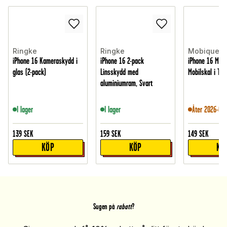
Ringke
Ringke
Mobique
iPhone 16 Kameraskydd i
iPhone 16 2-pack
iPhone 16 Mag
glas (2-pack)
Linsskydd med
Mobilskal i TPU
aluminiumram, Svart
I lager
I lager
Åter 2026-08-
139
SEK
159
SEK
149
SEK
KÖP
KÖP
KÖ
Sugen på
rabatt
?