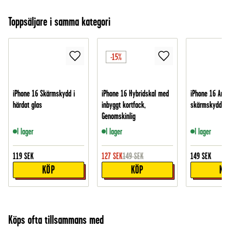
Toppsäljare i samma kategori
-15%
iPhone 16 Skärmskydd i
iPhone 16 Hybridskal med
iPhone 16 Anti
härdat glas
inbyggt kortfack,
skärmskydd i g
Genomskinlig
I lager
I lager
I lager
119
SEK
127
SEK
149
SEK
149
SEK
KÖP
KÖP
KÖ
Köps ofta tillsammans med