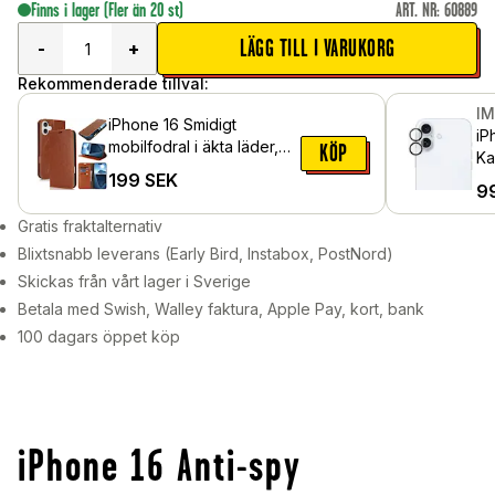
Finns i lager
(Fler än 20 st)
ART. NR
:
60889
LÄGG TILL I VARUKORG
-
+
Rekommenderade tillval:
I
iPhone 16 Smidigt
iP
mobilfodral i äkta läder,
KÖP
Ka
Brun
199
SEK
Ge
9
Gratis fraktalternativ
Blixtsnabb leverans (Early Bird, Instabox, PostNord)
Skickas från vårt lager i Sverige
Betala med Swish, Walley faktura, Apple Pay, kort, bank
100 dagars öppet köp
iPhone 16 Anti-spy