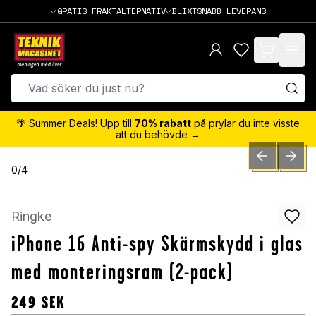
GRATIS FRAKTALTERNATIV
BLIXTSNABB LEVERANS
items in cart,
🌴 Summer Deals! Upp till
70% rabatt
på prylar du inte visste
att du behövde →
PREVIOUS SLID
NEXT S
0
/
4
Ringke
iPhone 16 Anti-spy Skärmskydd i glas
med monteringsram (2-pack)
249
SEK