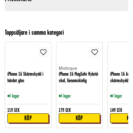
Toppsäljare i samma kategori
Mobique
iPhone 16 Skärmskydd i
iPhone 16 MagSafe Hybrid-
iPhone 16 Anti
härdat glas
skal, Genomskinlig
skärmskydd i g
I lager
I lager
I lager
119
SEK
179
SEK
149
SEK
KÖP
KÖP
KÖ