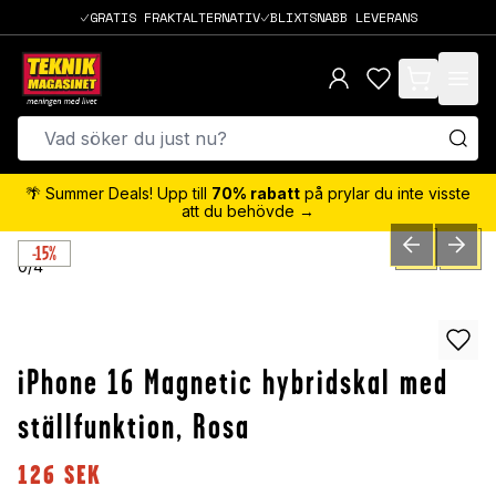
GRATIS FRAKTALTERNATIV
BLIXTSNABB LEVERANS
items in cart,
🌴 Summer Deals! Upp till
70% rabatt
på prylar du inte visste
att du behövde →
-15%
PREVIOUS SLID
NEXT S
0
/
4
iPhone 16 Magnetic hybridskal med
ställfunktion, Rosa
126
SEK