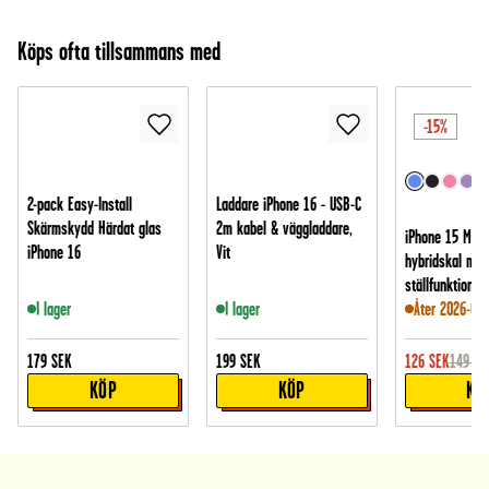
Köps ofta tillsammans med
-15%
2-pack Easy-Install
Laddare iPhone 16 - USB-C
Skärmskydd Härdat glas
2m kabel & väggladdare,
iPhone 15 Magn
iPhone 16
Vit
hybridskal med
ställfunktion, 
I lager
I lager
Åter 2026-09-
179
SEK
199
SEK
126
SEK
149
SE
KÖP
KÖP
KÖ