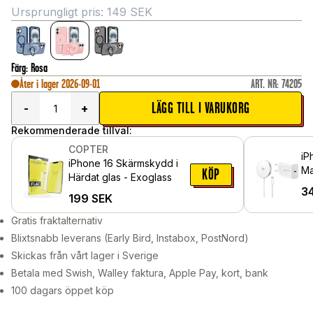
Ursprungligt pris:
149
SEK
Färg
:
Rosa
Åter i lager 2026-09-01
ART. NR
:
74205
LÄGG TILL I VARUKORG
-
+
Rekommenderade tillval:
COPTER
iP
iPhone 16 Skärmskydd i
Ma
KÖP
Härdat glas - Exoglass
vä
3
199
SEK
Gratis fraktalternativ
Blixtsnabb leverans (Early Bird, Instabox, PostNord)
Skickas från vårt lager i Sverige
Betala med Swish, Walley faktura, Apple Pay, kort, bank
100 dagars öppet köp