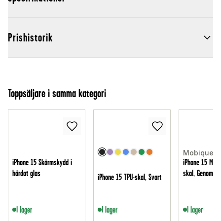
Prishistorik
Toppsäljare i samma kategori
Mobique
iPhone 15 Skärmskydd i
iPhone 15 MagS
härdat glas
skal, Genomski
iPhone 15 TPU-skal, Svart
I lager
I lager
I lager