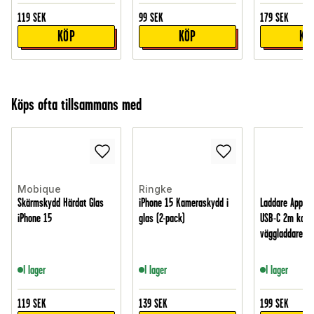
119
SEK
99
SEK
179
SEK
KÖP
KÖP
KÖ
Köps ofta tillsammans med
Mobique
Ringke
Skärmskydd Härdat Glas
iPhone 15 Kameraskydd i
Laddare Apple 
iPhone 15
glas (2-pack)
USB-C 2m kabe
väggladdare, Vi
I lager
I lager
I lager
119
SEK
139
SEK
199
SEK