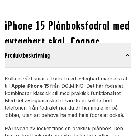
iPhone 15 Plånboksfodral med
avtagbart skal, Cognac
Produktbeskrivning
Kolla in vårt smarta fodral med avtagbart magnetskal
till
Apple iPhone 15
från DG.MING. Det här fodralet
kombinerar klassisk stil med praktisk funktionalitet.
Med det avtagbara skalet kan du enkelt ta bort
telefonen från fodralet när du är hemma eller på
jobbet, utan att behöva ha med hela fodralet också.
På insidan av locket finns en praktisk plånbok. Den
har tre kortfack och en extra ficka för sedlar och