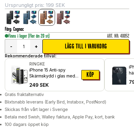
Ursprungligt pris:
199
SEK
Färg
:
Cognac
Finns i lager
(Fler än 20 st)
ART. NR
:
40052
LÄGG TILL I VARUKORG
-
+
Rekommenderade tillval:
RINGKE
iP
iPhone 15 Anti-spy
hä
KÖP
Skärmskydd i glas med
7
monteringsram (2-pack)
249
SEK
Gratis fraktalternativ
Blixtsnabb leverans (Early Bird, Instabox, PostNord)
Skickas från vårt lager i Sverige
Betala med Swish, Walley faktura, Apple Pay, kort, bank
100 dagars öppet köp