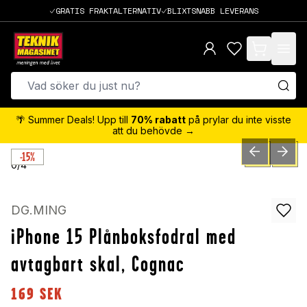
GRATIS FRAKTALTERNATIV
BLIXTSNABB LEVERANS
items in cart,
🌴 Summer Deals! Upp till
70% rabatt
på prylar du inte visste
att du behövde →
-15%
PREVIOUS SLID
NEXT S
0
/
4
DG.MING
iPhone 15 Plånboksfodral med
avtagbart skal, Cognac
169
SEK