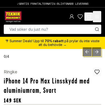
GRATIS FRAKTALTERNATIV
BLIXTSNABB LEVERANS
items in cart,
🌴 Summer Deals! Upp till
70% rabatt
på prylar du inte visste
att du behövde →
PREVIOUS SLID
NEXT S
0
/
4
Ringke
iPhone 14 Pro Max Linsskydd med
aluminiumram, Svart
149
SEK