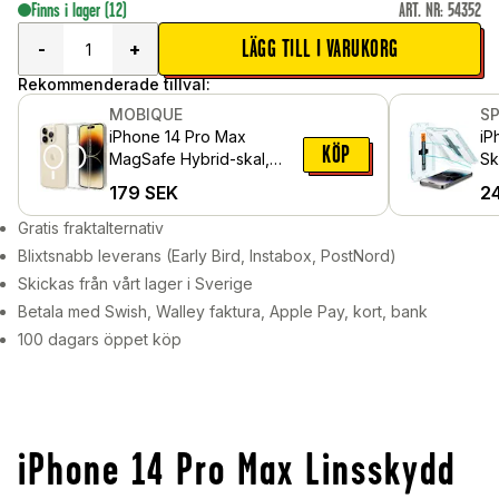
Finns i lager
(12)
ART. NR
:
54352
LÄGG TILL I VARUKORG
-
+
Rekommenderade tillval:
MOBIQUE
S
iPhone 14 Pro Max
iP
KÖP
MagSafe Hybrid-skal,
Sk
Genomskinlig
in
179
SEK
2
pa
Gratis fraktalternativ
Blixtsnabb leverans (Early Bird, Instabox, PostNord)
Skickas från vårt lager i Sverige
Betala med Swish, Walley faktura, Apple Pay, kort, bank
100 dagars öppet köp
iPhone 14 Pro Max Linsskydd