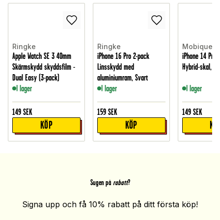
Ringke
Ringke
Mobique
Apple Watch SE 3 40mm
iPhone 16 Pro 2-pack
iPhone 14 Pro 
Skärmskydd skyddsfilm -
Linsskydd med
Hybrid-skal, G
Dual Easy (3-pack)
aluminiumram, Svart
I lager
I lager
I lager
149
SEK
159
SEK
149
SEK
KÖP
KÖP
KÖ
Sugen på
rabatt
?
Signa upp och få 10% rabatt på ditt första köp!