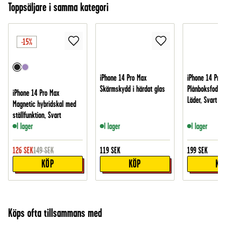
Toppsäljare i samma kategori
-15%
iPhone 14 Pro Max
iPhone 14 Pro 
Skärmskydd i härdat glas
Plånboksfodral 
iPhone 14 Pro Max
Läder, Svart
Magnetic hybridskal med
ställfunktion, Svart
I lager
I lager
I lager
126
SEK
149
SEK
119
SEK
199
SEK
KÖP
KÖP
KÖ
Köps ofta tillsammans med