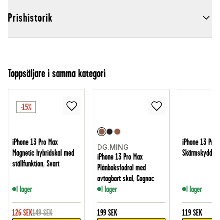
Prishistorik
Toppsäljare i samma kategori
-15%
iPhone 13 Pro Max
iPhone 13 Pro 
DG.MING
Magnetic hybridskal med
Skärmskydd i h
iPhone 13 Pro Max
ställfunktion, Svart
Plånboksfodral med
avtagbart skal, Cognac
I lager
I lager
I lager
126
SEK
149
SEK
199
SEK
119
SEK