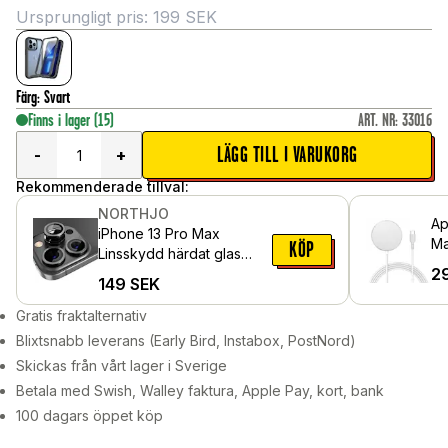
Ursprungligt pris:
199
SEK
Färg
:
Svart
Finns i lager
(15)
ART. NR
:
33016
LÄGG TILL I VARUKORG
-
+
Rekommenderade tillval:
NORTHJO
Ap
iPhone 13 Pro Max
Ma
KÖP
Linsskydd härdat glas
Tr
2
med aluminiumram, Svart
149
SEK
vit
Gratis fraktalternativ
Blixtsnabb leverans (Early Bird, Instabox, PostNord)
Skickas från vårt lager i Sverige
Betala med Swish, Walley faktura, Apple Pay, kort, bank
100 dagars öppet köp