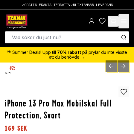
GRATIS FRAKTALTERNATIV
BLIXTSNABB LEVERANS
items in cart,
🌴 Summer Deals! Upp till
70% rabatt
på prylar du inte visste
att du behövde →
-15%
PREVIOUS SLID
NEXT S
0
/
4
iPhone 13 Pro Max Mobilskal Full
Protection, Svart
169
SEK