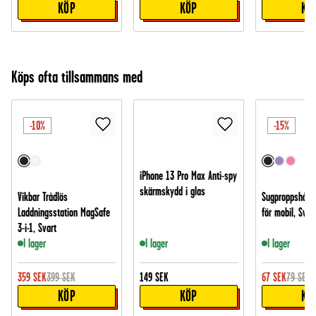
KÖP
KÖP
KÖ
Köps ofta tillsammans med
-10%
-15%
iPhone 13 Pro Max Anti-spy
skärmskydd i glas
Vikbar Trådlös
Sugproppshålla
Laddningsstation MagSafe
för mobil, Svar
3-i-1, Svart
I lager
I lager
I lager
359
SEK
399
SEK
149
SEK
67
SEK
79
SEK
KÖP
KÖP
KÖ