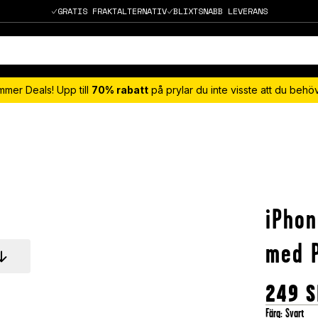
GRATIS FRAKTALTERNATIV
BLIXTSNABB LEVERANS
mmer Deals! Upp till
70% rabatt
på prylar du inte visste att du beh
iPhon
med P
249
S
Färg
:
Svart