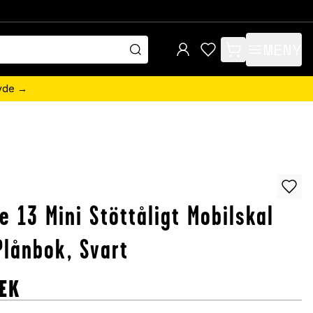
MENY
items in cart, view 
övde →
e 13 Mini Stöttåligt Mobilskal
lånbok, Svart
EK