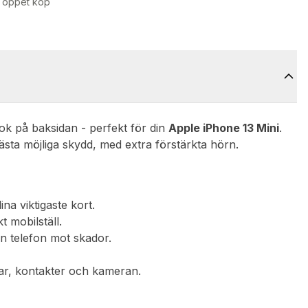
 öppet köp
ok på baksidan - perfekt för din
Apple iPhone 13 Mini
.
bästa möjliga skydd, med extra förstärkta hörn.
na viktigaste kort.
t mobilställ.
n telefon mot skador.
appar, kontakter och kameran.