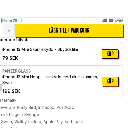
r
(Fler än 20 st)
ART. NR
:
32542
LÄGG TILL I VARUKORG
+
erade tillval:
iPhone 13 Mini Skärmskydd - Skyddsfilm
KÖP
79
SEK
PANZERGLASS
iPhone 13 Mini Hoops linsskydd med aluminiumram,
KÖP
Svart
199
SEK
alternativ
leverans (Early Bird, Instabox, PostNord)
n vårt lager i Sverige
Swish, Walley faktura, Apple Pay, kort, bank