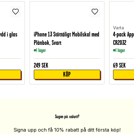
Varta
dd i glas
iPhone 13 Stöttåligt Mobilskal med
4-pack Appl
Plånbok, Svart
CR2032
I lager
I lager
249
SEK
69
SEK
KÖP
Sugen på
rabatt
?
Signa upp och få 10% rabatt på ditt första köp!