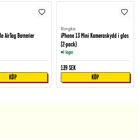
Ringke
e AirTag Batterier
iPhone 13 Mini Kameraskydd i glas
(2-pack)
I lager
139
SEK
KÖP
KÖP