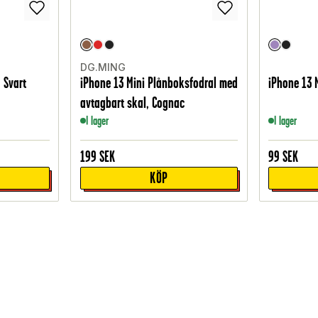
DG.MING
 Svart
iPhone 13 Mini Plånboksfodral med
iPhone 13 M
avtagbart skal, Cognac
I lager
I lager
199
SEK
99
SEK
KÖP