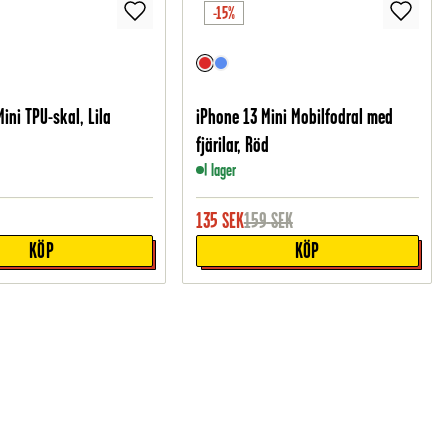
-15%
ini TPU-skal, Lila
iPhone 13 Mini Mobilfodral med
fjärilar, Röd
I lager
135
SEK
159
SEK
KÖP
KÖP