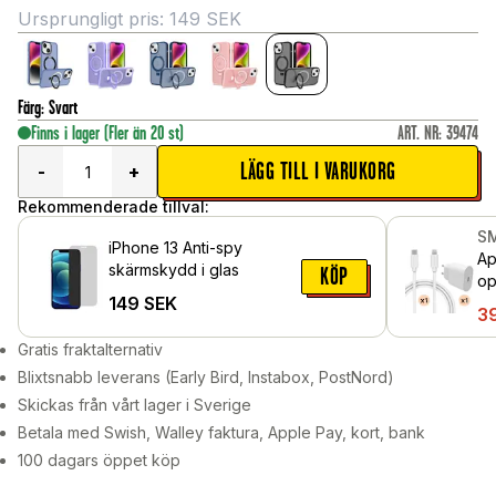
Ursprungligt pris:
149
SEK
Färg
:
Svart
Finns i lager
(Fler än 20 st)
ART. NR
:
39474
LÄGG TILL I VARUKORG
-
+
Rekommenderade tillval:
S
iPhone 13 Anti-spy
Ap
skärmskydd i glas
KÖP
op
149
SEK
2m
3
Gratis fraktalternativ
Blixtsnabb leverans (Early Bird, Instabox, PostNord)
Skickas från vårt lager i Sverige
Betala med Swish, Walley faktura, Apple Pay, kort, bank
100 dagars öppet köp