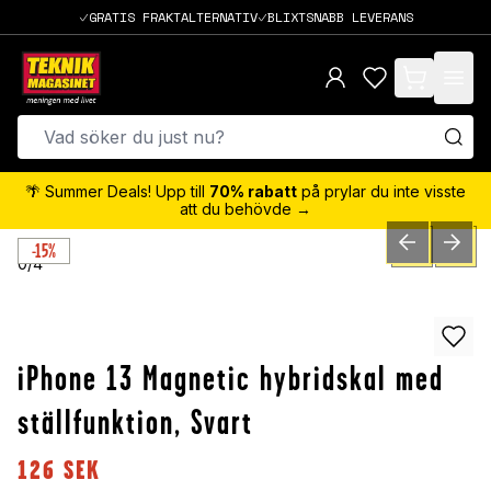
GRATIS FRAKTALTERNATIV
BLIXTSNABB LEVERANS
items in cart,
🌴 Summer Deals! Upp till
70% rabatt
på prylar du inte visste
att du behövde →
-15%
PREVIOUS SLID
NEXT S
0
/
4
iPhone 13 Magnetic hybridskal med
ställfunktion, Svart
126
SEK