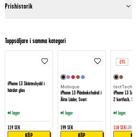
Prishistorik
Toppsäljare i samma kategori
-15%
iPhone 13 Skärmskydd i
Mobique
tectTech
härdat glas
iPhone 13 Plånboksfodral i
iPhone 13 Snyg
Äkta Läder, Svart
2 kortfack, Sva
I lager
I lager
I lager
119
SEK
199
SEK
118
SEK
139
SE
KÖP
KÖP
KÖ