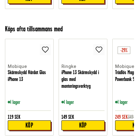
Köps ofta tillsammans med
-29%
Mobique
Ringke
Mobique
Skärmskydd Härdat Glas
iPhone 13 Skärmskydd i
Trådlös Magnet
iPhone 13
glas med
Powerbank 500
monteringsverktyg
I lager
I lager
I lager
119
SEK
149
SEK
249
SEK
349
SE
KÖP
KÖP
KÖ