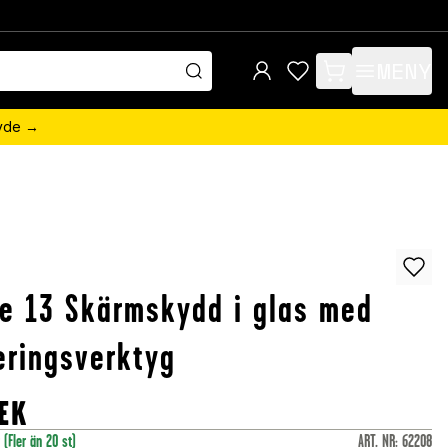
MENY
items in cart, view 
övde →
e 13 Skärmskydd i glas med
ringsverktyg
EK
r
(Fler än 20 st)
ART. NR
:
62208