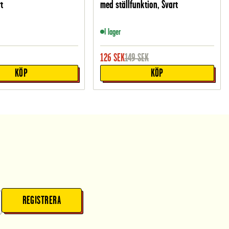
t
med ställfunktion, Svart
I lager
126
SEK
149
SEK
KÖP
KÖP
REGISTRERA