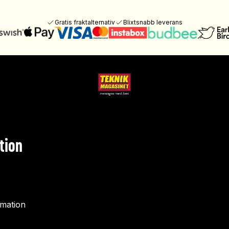
Gratis fraktalternativ
Blixtsnabb leverans
tion
rmation