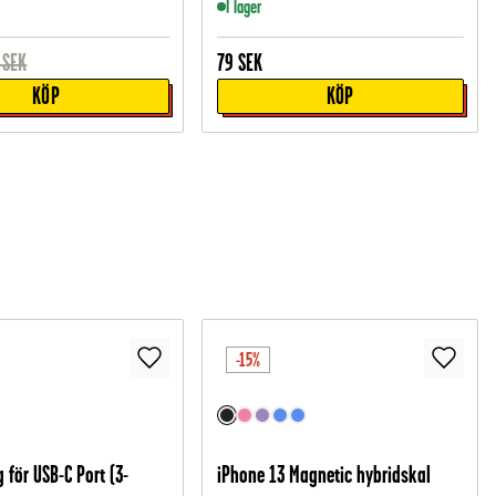
I lager
SEK
79
SEK
KÖP
KÖP
-15%
för USB-C Port (3-
iPhone 13 Magnetic hybridskal