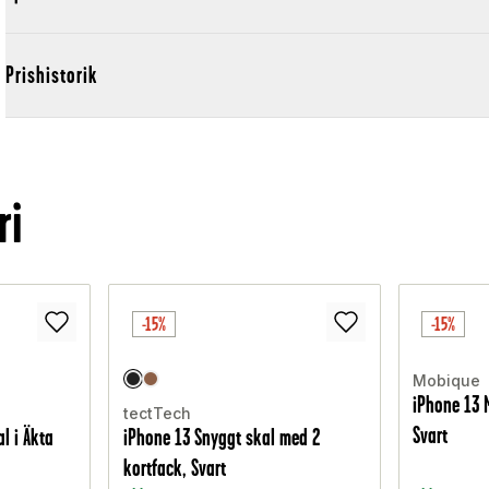
Prishistorik
ri
-15%
-15%
Mobique
iPhone 13 
tectTech
Svart
l i Äkta
iPhone 13 Snyggt skal med 2
kortfack, Svart