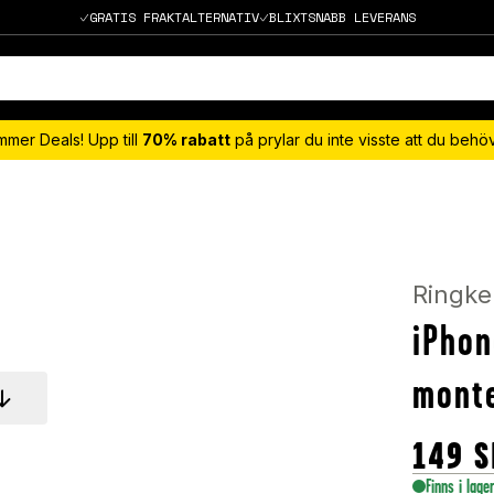
GRATIS FRAKTALTERNATIV
BLIXTSNABB LEVERANS
mmer Deals! Upp till
70% rabatt
på prylar du inte visste att du beh
Ringke
iPhon
monte
149
S
Finns i lage