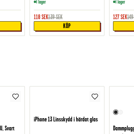
I lager
I lager
118
SEK
139
SEK
127
SEK
149
KÖP
iPhone 13 Linsskydd i härdat glas
U, Svart
Dammplugg 