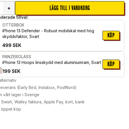
LÄGG TILL I VARUKORG
+
erade tillval:
OTTERBOX
iPhone 13 Defender - Robust mobilskal med hög
KÖP
skyddsfaktor, Svart
499
SEK
PANZERGLASS
iPhone 13 Hoops linsskydd med aluminiumram, Svart
KÖP
199
SEK
alternativ
leverans (Early Bird, Instabox, PostNord)
n vårt lager i Sverige
Swish, Walley faktura, Apple Pay, kort, bank
 öppet köp