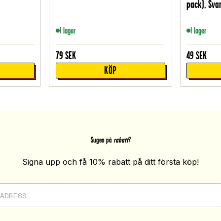
pack), Svar
I lager
I lager
79
SEK
49
SEK
KÖP
Sugen på
rabatt
?
Signa upp och få 10% rabatt på ditt första köp!