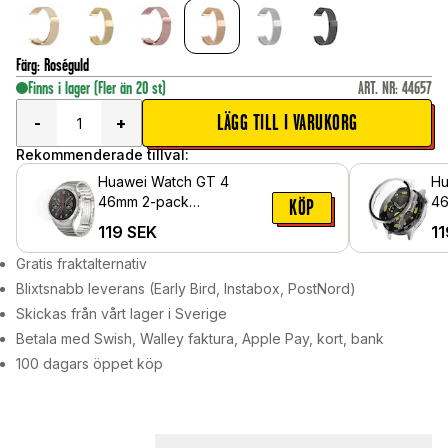
Färg
:
Roséguld
Finns i lager
(Fler än 20 st)
ART. NR
:
44657
LÄGG TILL I VARUKORG
-
+
Rekommenderade tillval:
Huawei Watch GT 4
Hu
46mm 2-pack
46
KÖP
skärmskydd i härdat glas
me
119
SEK
11
sk
Ge
Gratis fraktalternativ
Blixtsnabb leverans (Early Bird, Instabox, PostNord)
Skickas från vårt lager i Sverige
Betala med Swish, Walley faktura, Apple Pay, kort, bank
100 dagars öppet köp