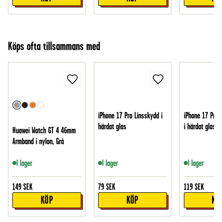
Köps ofta tillsammans med
iPhone 17 Pro Linsskydd i
iPhone 17 Pro
härdat glas
i härdat glas
Huawei Watch GT 4 46mm
Armband i nylon, Grå
I lager
I lager
I lager
149
SEK
79
SEK
119
SEK
KÖP
KÖP
KÖ