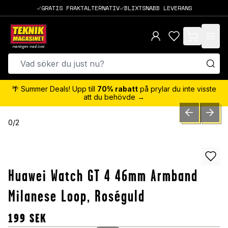
GRATIS FRAKTALTERNATIV
BLIXTSNABB LEVERANS
items in cart,
🌴 Summer Deals! Upp till
70% rabatt
på prylar du inte visste
att du behövde →
PREVIOUS SLID
NEXT S
0
/
2
Huawei Watch GT 4 46mm Armband
Milanese Loop, Roséguld
199
SEK