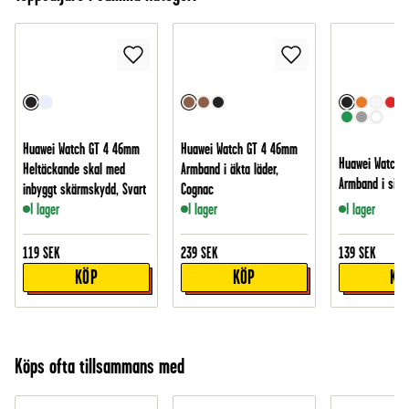
Huawei Watch GT 4 46mm
Huawei Watch GT 4 46mm
Huawei Watch 
Heltäckande skal med
Armband i äkta läder,
Armband i silik
inbyggt skärmskydd, Svart
Cognac
I lager
I lager
I lager
119
SEK
239
SEK
139
SEK
KÖP
KÖP
KÖ
Köps ofta tillsammans med