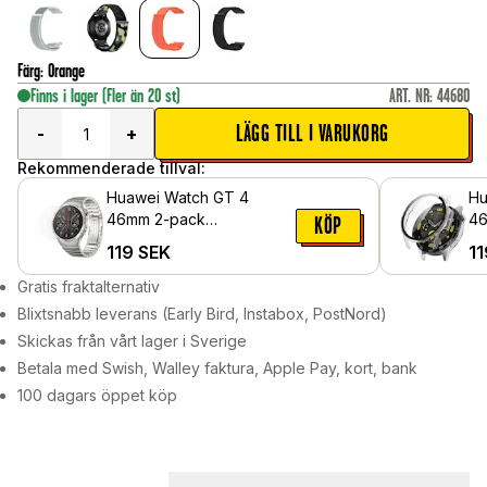
Färg
:
Orange
Finns i lager
(Fler än 20 st)
ART. NR
:
44680
LÄGG TILL I VARUKORG
-
+
Rekommenderade tillval:
Huawei Watch GT 4
Hu
46mm 2-pack
46
KÖP
skärmskydd i härdat glas
me
119
SEK
11
sk
Ge
Gratis fraktalternativ
Blixtsnabb leverans (Early Bird, Instabox, PostNord)
Skickas från vårt lager i Sverige
Betala med Swish, Walley faktura, Apple Pay, kort, bank
100 dagars öppet köp