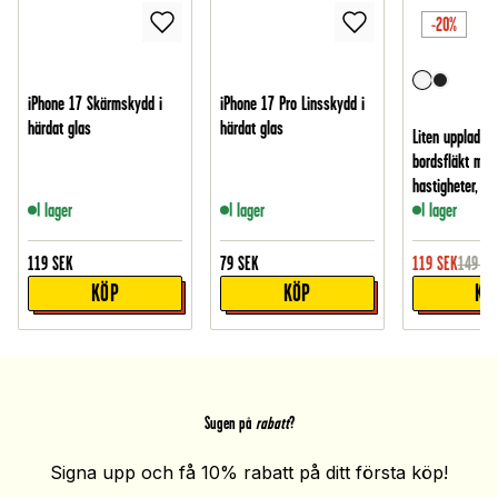
-20%
iPhone 17 Skärmskydd i
iPhone 17 Pro Linsskydd i
härdat glas
härdat glas
Liten uppladdn
bordsfläkt med
hastigheter, Vit
I lager
I lager
I lager
119
SEK
79
SEK
119
SEK
149
SE
KÖP
KÖP
KÖ
Sugen på
rabatt
?
Signa upp och få 10% rabatt på ditt första köp!