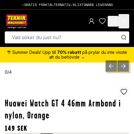
GRATIS FRAKTALTERNATIV
BLIXTSNABB LEVERANS
items in cart,
🌴 Summer Deals! Upp till
70% rabatt
på prylar du inte visste
att du behövde →
PREVIOUS SLID
NEXT S
0
/
4
Huawei Watch GT 4 46mm Armband i
nylon, Orange
149
SEK