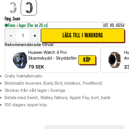
Färg
:
Svart
Finns i lager
(Fler än 20 st)
ART. NR
:
40264
LÄGG TILL I VARUKORG
-
+
Rekommenderade tillval:
Huawei Watch 4 Pro
Hu
Skärmskydd - Skyddsfilm
Ar
KÖP
Br
79
SEK
2
Gratis fraktalternativ
Blixtsnabb leverans (Early Bird, Instabox, PostNord)
Skickas från vårt lager i Sverige
Betala med Swish, Walley faktura, Apple Pay, kort, bank
100 dagars öppet köp