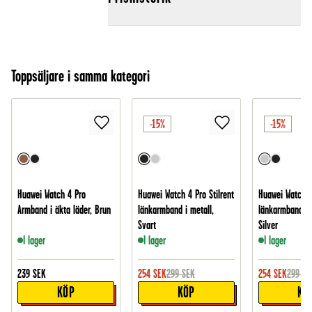
Toppsäljare i samma kategori
-15%
-15%
Huawei Watch 4 Pro
Huawei Watch 4 Pro Stilrent
Huawei Watch 4 
Armband i äkta läder, Brun
länkarmband i metall,
länkarmband i 
Svart
Silver
I lager
I lager
I lager
239
SEK
254
SEK
299
SEK
254
SEK
299
SE
KÖP
KÖP
KÖ