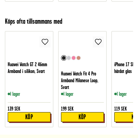
Köps ofta tillsammans med
Huawei Watch GT 2 46mm
iPhone 17 Skär
Armband i silikon, Svart
härdat glas
Huawei Watch Fit 4 Pro
Armband Milanese Loop,
Svart
I lager
I lager
I lager
139
SEK
199
SEK
119
SEK
KÖP
KÖP
KÖ