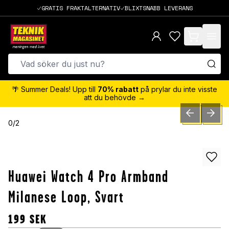
GRATIS FRAKTALTERNATIV
BLIXTSNABB LEVERANS
items in cart,
🌴 Summer Deals! Upp till
70% rabatt
på prylar du inte visste
att du behövde →
PREVIOUS SLID
NEXT S
0
/
2
Huawei Watch 4 Pro Armband
Milanese Loop, Svart
199
SEK