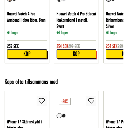
Huawei Watch 4 Pro
Huawei Watch 4 Pro Stilrent
Huawei Watch 4 
Armband i äkta läder, Brun
länkarmband i metall,
länkarmband i 
Svart
Silver
I lager
I lager
I lager
239
SEK
254
SEK
299
SEK
254
SEK
299
SE
KÖP
KÖP
KÖ
Köps ofta tillsammans med
-20%
iPhone 17 Skärmskydd i
iPhone 17 Pro 