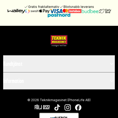
Gratis fraktalternativ
Blixtsnabb leverans
Kundtjänst
Information
©
2026
Teknikmagasinet (PhoneLife AB)
FÖLJ OSS!
TIKTOK
INSTAGRAM
FACEBOOK