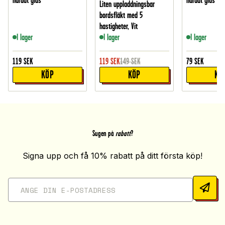
härdat glas
härdat glas
Liten uppladdningsbar
bordsfläkt med 5
hastigheter, Vit
I lager
I lager
I lager
119
SEK
119
SEK
149
SEK
79
SEK
KÖP
KÖP
KÖ
Sugen på
rabatt
?
Signa upp och få 10% rabatt på ditt första köp!