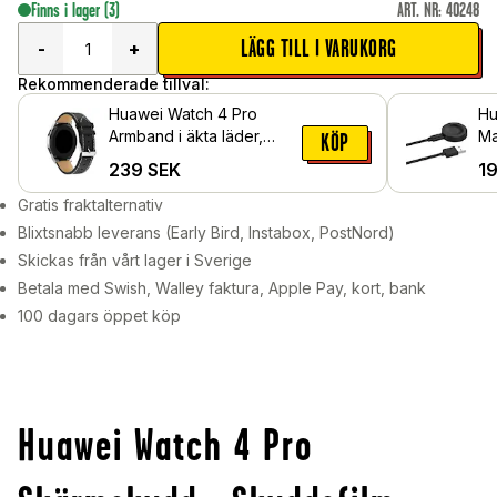
Finns i lager
(3)
ART. NR
:
40248
LÄGG TILL I VARUKORG
-
+
Rekommenderade tillval:
Huawei Watch 4 Pro
Hu
Armband i äkta läder,
Ma
KÖP
Svart
la
239
SEK
1
Sv
Gratis fraktalternativ
Blixtsnabb leverans (Early Bird, Instabox, PostNord)
Skickas från vårt lager i Sverige
Betala med Swish, Walley faktura, Apple Pay, kort, bank
100 dagars öppet köp
Huawei Watch 4 Pro