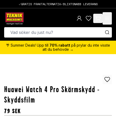
GRATIS FRAKTALTERNATIV
BLIXTSNABB LEVERANS
items in cart,
🌴 Summer Deals! Upp till
70% rabatt
på prylar du inte visste
att du behövde →
Huawei Watch 4 Pro Skärmskydd -
Skyddsfilm
79
SEK