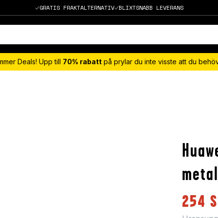
GRATIS FRAKTALTERNATIV
BLIXTSNABB LEVERANS
mmer Deals! Upp till
70% rabatt
på prylar du inte visste att du beh
Huawe
metal
254
S