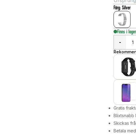
Ursprungli
Färg
:
Silver
Finns i lage
-
Rekommend
Gratis frakt
Blixtsnabb 
Skickas frå
Betala med 