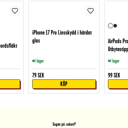
iPhone 17 Pro Linsskydd i härdat
glas
AirPods Pro
bordsfläkt
Utbytestipp
I lager
I lager
79
SEK
99
SEK
KÖP
Sugen på
rabatt
?