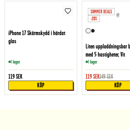
SUMMER DEALS
-20%
iPhone 17 Skärmskydd i härdat
glas
Liten uppladdningsbar 
med 5 hastigheter, Vit
I lager
I lager
119
SEK
119
SEK
149
SEK
KÖP
KÖP