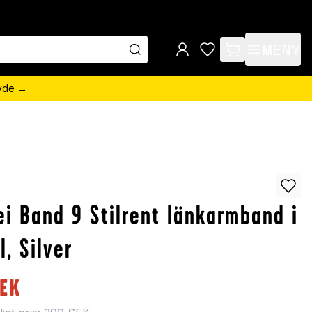
MENY
items in cart, view 
övde →
i Band 9 Stilrent länkarmband i
l, Silver
EK