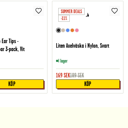
SUMMER DEALS
-11%
 Ear Tips -
Liten Axelväska i Nylon, Svart
ar 3-pack, Vit
I lager
169
SEK
189
SEK
KÖP
KÖP