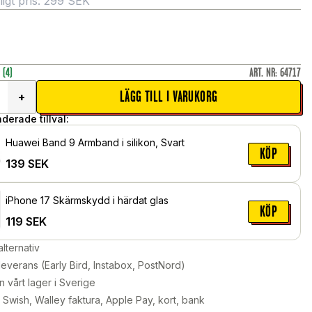
gt pris:
299
SEK
r
(4)
ART. NR
:
64717
LÄGG TILL I VARUKORG
+
erade tillval:
Huawei Band 9 Armband i silikon, Svart
KÖP
139
SEK
iPhone 17 Skärmskydd i härdat glas
KÖP
119
SEK
alternativ
leverans (Early Bird, Instabox, PostNord)
n vårt lager i Sverige
Swish, Walley faktura, Apple Pay, kort, bank