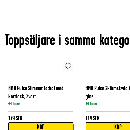
Toppsäljare i samma katego
HMD Pulse Slimmat fodral med
HMD Pulse Skärmskydd i
kortfack, Svart
glas
I lager
I lager
179
SEK
119
SEK
KÖP
KÖP