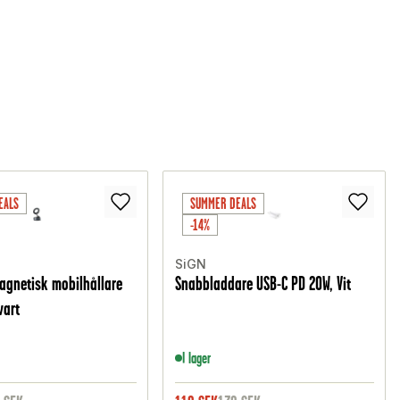
EALS
SUMMER DEALS
-14%
SiGN
agnetisk mobilhållare
Snabbladdare USB-C PD 20W, Vit
Svart
I lager