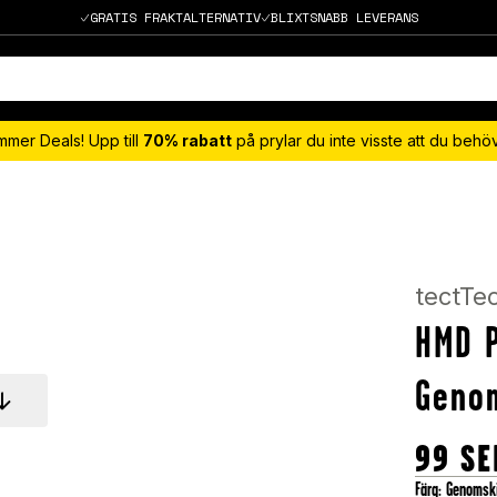
GRATIS FRAKTALTERNATIV
BLIXTSNABB LEVERANS
mmer Deals! Upp till
70% rabatt
på prylar du inte visste att du beh
tectTe
HMD P
Genom
99
SE
Färg
:
Genomski