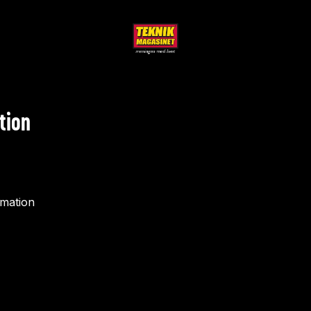
tion
rmation