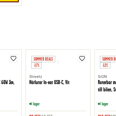
SUMMER DEALS
SUMMER D
-17%
-12%
Streetz
SiGN
C 60W 3m,
Hörlurar In-ear USB-C, Vit
Roterbar m
till bilen, 
I lager
I lager