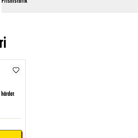
Prishistorik
ri
 härdat