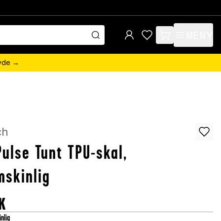
MENY
items in cart, view 
övde →
ch
ulse Tunt TPU-skal,
skinlig
K
nlig