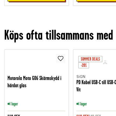
Köps ofta tillsammans med
SUMMER DEALS
-20%
SiGN
Motorola Moto G06 Skärmskydd i
PD Kabel USB-C till USB-
härdat glas
Vit
I lager
I lager