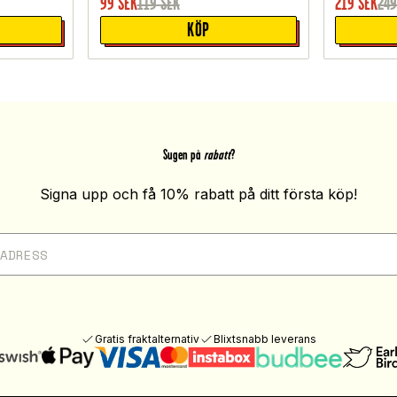
99
SEK
119
SEK
219
SEK
24
KÖP
Sugen på
rabatt
?
Signa upp och få 10% rabatt på ditt första köp!
Gratis fraktalternativ
Blixtsnabb leverans