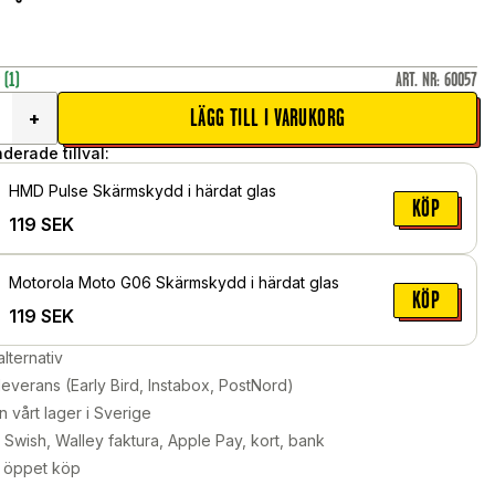
r
(1)
ART. NR
:
60057
LÄGG TILL I VARUKORG
+
erade tillval:
HMD Pulse Skärmskydd i härdat glas
KÖP
119
SEK
Motorola Moto G06 Skärmskydd i härdat glas
KÖP
119
SEK
alternativ
leverans (Early Bird, Instabox, PostNord)
n vårt lager i Sverige
Swish, Walley faktura, Apple Pay, kort, bank
 öppet köp