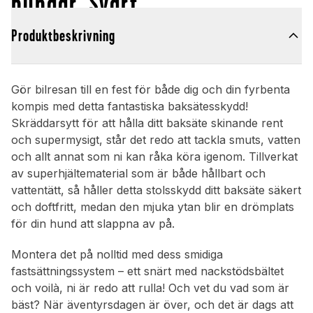
hundar, Svart
Produktbeskrivning
Gör bilresan till en fest för både dig och din fyrbenta
kompis med detta fantastiska baksätesskydd!
Skräddarsytt för att hålla ditt baksäte skinande rent
och supermysigt, står det redo att tackla smuts, vatten
och allt annat som ni kan råka köra igenom. Tillverkat
av superhjältematerial som är både hållbart och
vattentätt, så håller detta stolsskydd ditt baksäte säkert
och doftfritt, medan den mjuka ytan blir en drömplats
för din hund att slappna av på.
Montera det på nolltid med dess smidiga
fastsättningssystem – ett snärt med nackstödsbältet
och voilà, ni är redo att rulla! Och vet du vad som är
bäst? När äventyrsdagen är över, och det är dags att