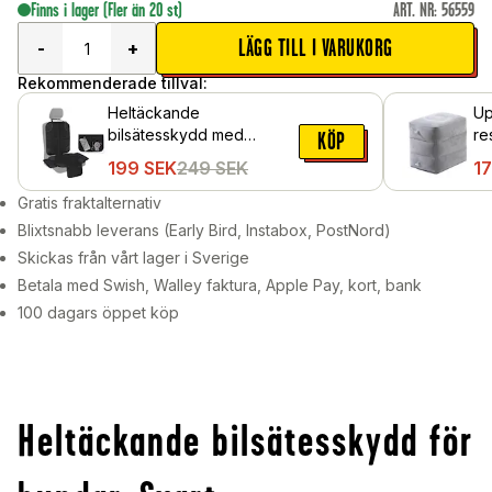
Finns i lager
(Fler än 20 st)
ART. NR
:
56559
LÄGG TILL I VARUKORG
-
+
Rekommenderade tillval:
Heltäckande
Up
bilsätesskydd med
re
KÖP
förvaringsficka, Svart
199
SEK
249
SEK
1
Gratis fraktalternativ
Blixtsnabb leverans (Early Bird, Instabox, PostNord)
Skickas från vårt lager i Sverige
Betala med Swish, Walley faktura, Apple Pay, kort, bank
100 dagars öppet köp
Heltäckande bilsätesskydd för