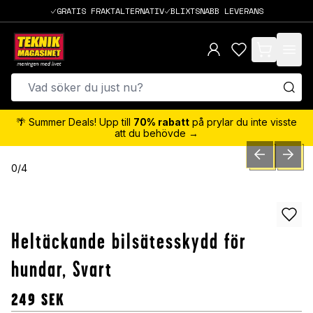
GRATIS FRAKTALTERNATIV
BLIXTSNABB LEVERANS
items in cart,
🌴 Summer Deals! Upp till
70% rabatt
på prylar du inte visste
att du behövde →
PREVIOUS SLID
NEXT S
0
/
4
Heltäckande bilsätesskydd för
hundar, Svart
249
SEK