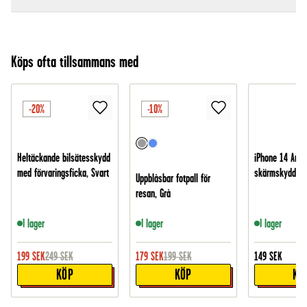
Köps ofta tillsammans med
-20%
-10%
Heltäckande bilsätesskydd
iPhone 14 Anti
med förvaringsficka, Svart
skärmskydd i g
Uppblåsbar fotpall för
resan, Grå
I lager
I lager
I lager
199
SEK
249
SEK
179
SEK
199
SEK
149
SEK
KÖP
KÖP
KÖ