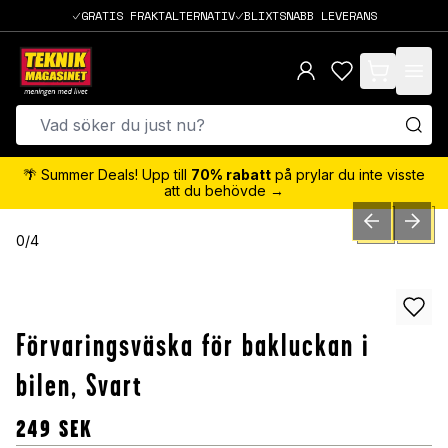
GRATIS FRAKTALTERNATIV
BLIXTSNABB LEVERANS
items in cart,
🌴 Summer Deals! Upp till
70% rabatt
på prylar du inte visste
att du behövde →
PREVIOUS SLID
NEXT S
0
/
4
Förvaringsväska för bakluckan i
bilen, Svart
249
SEK