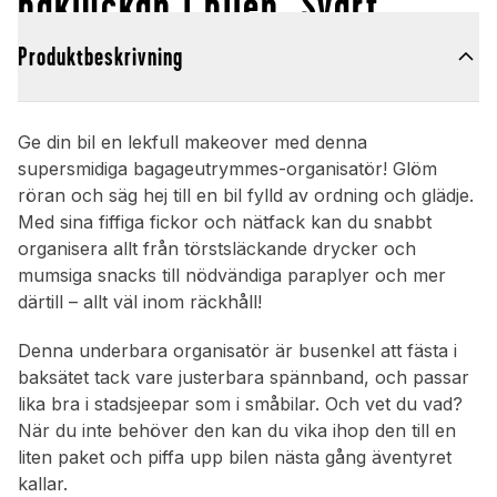
bakluckan i bilen, Svart
Produktbeskrivning
Ge din bil en lekfull makeover med denna
supersmidiga bagageutrymmes-organisatör! Glöm
röran och säg hej till en bil fylld av ordning och glädje.
Med sina fiffiga fickor och nätfack kan du snabbt
organisera allt från törstsläckande drycker och
mumsiga snacks till nödvändiga paraplyer och mer
därtill – allt väl inom räckhåll!
Denna underbara organisatör är busenkel att fästa i
baksätet tack vare justerbara spännband, och passar
lika bra i stadsjeepar som i småbilar. Och vet du vad?
När du inte behöver den kan du vika ihop den till en
liten paket och piffa upp bilen nästa gång äventyret
kallar.