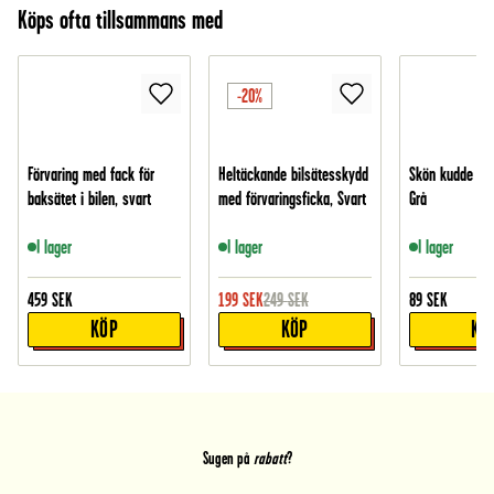
Köps ofta tillsammans med
-20%
Förvaring med fack för
Heltäckande bilsätesskydd
Skön kudde till 
baksätet i bilen, svart
med förvaringsficka, Svart
Grå
I lager
I lager
I lager
459
SEK
199
SEK
249
SEK
89
SEK
KÖP
KÖP
KÖ
Sugen på
rabatt
?