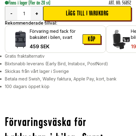
Finns i lager
(Fler än 20 st)
ART. NR
:
56852
LÄGG TILL I VARUKORG
-
+
Rekommenderade tillval:
Förvaring med fack för
He
baksätet i bilen, svart
bi
KÖP
fö
459
SEK
1
Gratis fraktalternativ
Blixtsnabb leverans (Early Bird, Instabox, PostNord)
Skickas från vårt lager i Sverige
Betala med Swish, Walley faktura, Apple Pay, kort, bank
100 dagars öppet köp
Förvaringsväska för