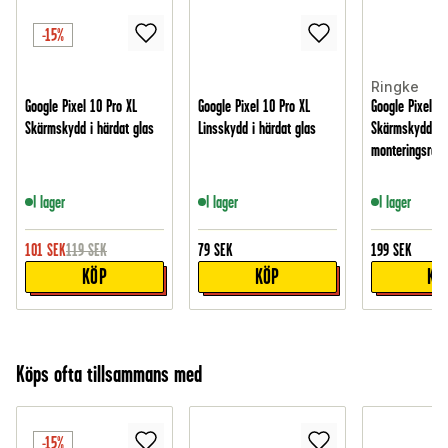
-15%
Ringke
Google Pixel 10 Pro XL
Google Pixel 10 Pro XL
Google Pixel 10
Skärmskydd i härdat glas
Linsskydd i härdat glas
Skärmskydd i 
monteringsram 
I lager
I lager
I lager
101
SEK
119
SEK
79
SEK
199
SEK
KÖP
KÖP
KÖ
Köps ofta tillsammans med
-15%