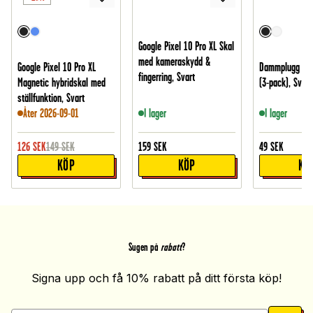
Google Pixel 10 Pro XL Skal
med kameraskydd &
Google Pixel 10 Pro XL
Dammplugg för
fingerring, Svart
Magnetic hybridskal med
(3-pack), Svart
ställfunktion, Svart
Åter 2026-09-01
I lager
I lager
126
SEK
149
SEK
159
SEK
49
SEK
KÖP
KÖP
KÖ
Sugen på
rabatt
?
Signa upp och få 10% rabatt på ditt första köp!