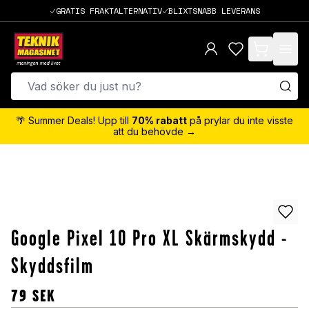
GRATIS FRAKTALTERNATIV
BLIXTSNABB LEVERANS
items in cart,
🌴 Summer Deals! Upp till
70% rabatt
på prylar du inte visste
att du behövde →
Google Pixel 10 Pro XL Skärmskydd -
Skyddsfilm
79
SEK