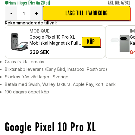
Finns i lager
(Fler än 20 st)
ART. NR
:
67941
LÄGG TILL I VARUKORG
-
+
Rekommenderade tillval:
MOBIQUE
I
Google Pixel 10 Pro XL
Go
KÖP
Mobilskal Magnetisk Full
Ka
Protection,
Ge
239
SEK
8
Svart/transparent
Gratis fraktalternativ
Blixtsnabb leverans (Early Bird, Instabox, PostNord)
Skickas från vårt lager i Sverige
Betala med Swish, Walley faktura, Apple Pay, kort, bank
100 dagars öppet köp
Google Pixel 10 Pro XL