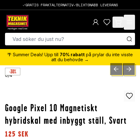
GRATIS FRAKTALTERNATIV
BLIXTSNABB LEVERANS
items in cart,
🌴 Summer Deals! Upp till
70% rabatt
på prylar du inte visste
att du behövde →
-30%
PREVIOUS SLID
NEXT S
0
/
4
Google Pixel 10 Magnetiskt
hybridskal med inbyggt ställ, Svart
125
SEK