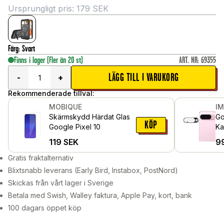
Ursprungligt pris:
179
SEK
Färg
:
Svart
Finns i lager
(Fler än 20 st)
ART. NR
:
69355
LÄGG TILL I VARUKORG
-
+
Rekommenderade tillval:
MOBIQUE
I
Skärmskydd Härdat Glas
Go
KÖP
Google Pixel 10
Ka
Sv
119
SEK
9
Gratis fraktalternativ
Blixtsnabb leverans (Early Bird, Instabox, PostNord)
Skickas från vårt lager i Sverige
Betala med Swish, Walley faktura, Apple Pay, kort, bank
100 dagars öppet köp