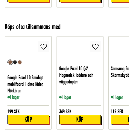
Köps ofta tillsammans med
Google Pixel 10 Qi2
Samsung Galax
Magnetisk laddare och
Skärmskydd i h
Google Pixel 10 Smidigt
väggadapter
mobilfodral i äkta läder,
Mörkbrun
I lager
I lager
I lager
199
SEK
349
SEK
119
SEK
KÖP
KÖP
KÖ