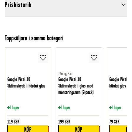
Prishistorik
Toppsäljare i samma kategori
Ringke
Google Pixel 10
Google Pixel 10
Google Pixel 10
Skärmskydd i härdat glas
Skärmskydd i glas med
härdat glas
monteringsram (2-pack)
I lager
I lager
I lager
119
SEK
199
SEK
79
SEK
KÖP
KÖP
KÖ