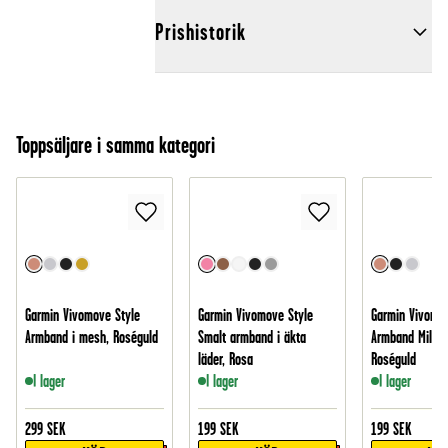
Prishistorik
Toppsäljare i samma kategori
Garmin Vivomove Style
Garmin Vivomove Style
Garmin Vivomov
Armband i mesh, Roséguld
Smalt armband i äkta
Armband Milane
läder, Rosa
Roséguld
I lager
I lager
I lager
299
SEK
199
SEK
199
SEK