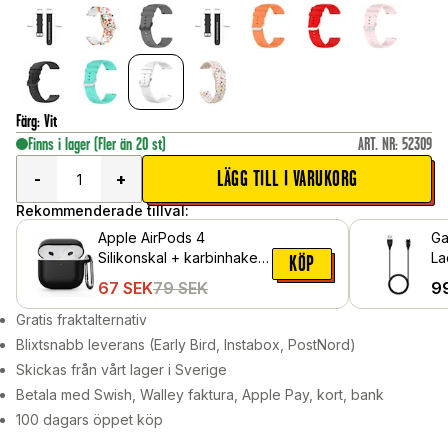
Färg
:
Vit
Finns i lager
(Fler än 20 st)
ART. NR
:
52309
LÄGG TILL I VARUKORG
-
+
Rekommenderade tillval:
Apple AirPods 4
Ga
Silikonskal + karbinhake,
La
KÖP
Svart
Sv
67
SEK
79
SEK
9
Gratis fraktalternativ
Blixtsnabb leverans (Early Bird, Instabox, PostNord)
Skickas från vårt lager i Sverige
Betala med Swish, Walley faktura, Apple Pay, kort, bank
100 dagars öppet köp