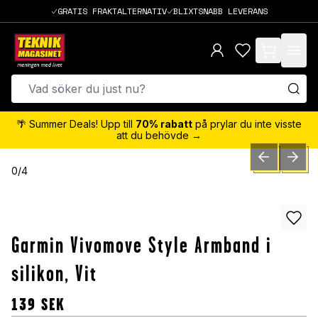
GRATIS FRAKTALTERNATIV
BLIXTSNABB LEVERANS
items in cart,
🌴 Summer Deals! Upp till
70% rabatt
på prylar du inte visste
att du behövde →
PREVIOUS SLID
NEXT S
0
/
4
Garmin Vivomove Style Armband i
silikon, Vit
139
SEK