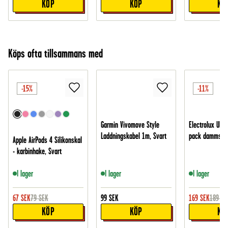
KÖP
KÖP
KÖ
Köps ofta tillsammans med
-15%
-11%
Garmin Vivomove Style
Electrolux Ultr
Laddningskabel 1m, Svart
pack dammsug
Apple AirPods 4 Silikonskal
+ karbinhake, Svart
I lager
I lager
I lager
67
SEK
79
SEK
99
SEK
169
SEK
189
SE
KÖP
KÖP
KÖ