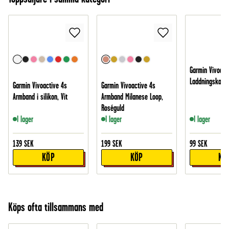
Garmin Vivoact
Laddningskabel
Garmin Vivoactive 4s
Garmin Vivoactive 4s
Armband i silikon, Vit
Armband Milanese Loop,
Roséguld
I lager
I lager
I lager
139
SEK
199
SEK
99
SEK
KÖP
KÖP
KÖ
Köps ofta tillsammans med