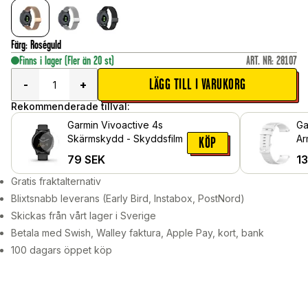
Färg
:
Roséguld
Finns i lager
(Fler än 20 st)
ART. NR
:
28107
LÄGG TILL I VARUKORG
-
+
Rekommenderade tillval:
Garmin Vivoactive 4s
Ga
Skärmskydd - Skyddsfilm
Ar
KÖP
79
SEK
1
Gratis fraktalternativ
Blixtsnabb leverans (Early Bird, Instabox, PostNord)
Skickas från vårt lager i Sverige
Betala med Swish, Walley faktura, Apple Pay, kort, bank
100 dagars öppet köp