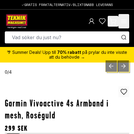
GRATIS FRAKTALTERNATIV
BLIXTSNABB LEVERANS
items in cart,
🌴 Summer Deals! Upp till
70% rabatt
på prylar du inte visste
att du behövde →
PREVIOUS SLID
NEXT S
0
/
4
Garmin Vivoactive 4s Armband i
mesh, Roséguld
299
SEK