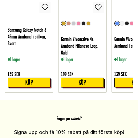
Samsung Galaxy Watch 3
45mm Armband i silikon,
Garmin Vivoactive 4s
Garmin Vivoact
Svart
Armband Milanese Loop,
Armband i silik
Guld
I lager
I lager
I lager
139
SEK
199
SEK
139
SEK
KÖP
KÖP
KÖ
Sugen på
rabatt
?
Signa upp och få 10% rabatt på ditt första köp!