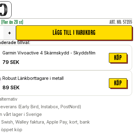
r
(Fler än 20 st)
ART. NR
:
57355
LÄGG TILL I VARUKORG
+
erade tillval:
Garmin Vivoactive 4 Skärmskydd - Skyddsfilm
KÖP
79
SEK
Robust Länkborttagare i metall
KÖP
89
SEK
alternativ
leverans (Early Bird, Instabox, PostNord)
n vårt lager i Sverige
Swish, Walley faktura, Apple Pay, kort, bank
 öppet köp