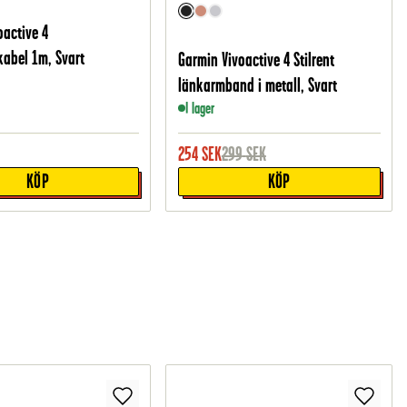
oactive 4
abel 1m, Svart
Garmin Vivoactive 4 Stilrent
länkarmband i metall, Svart
I lager
254
SEK
299
SEK
KÖP
KÖP