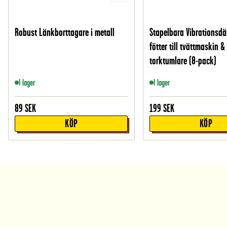
Robust Länkborttagare i metall
Stapelbara Vibrations
fötter till tvättmaskin &
torktumlare (8-pack)
I lager
I lager
89
SEK
199
SEK
KÖP
KÖP