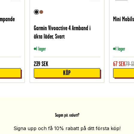
dämpande
Mini Mobils
Garmin Vivoactive 4 Armband i
äkta läder, Svart
I lager
I lager
239
SEK
67
SEK
79
S
KÖP
Sugen på
rabatt
?
Signa upp och få 10% rabatt på ditt första köp!