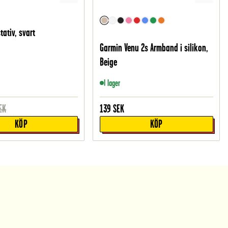
tativ, svart
Garmin Venu 2s Armband i silikon,
Beige
I lager
EK
139
SEK
KÖP
KÖP