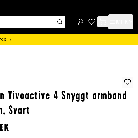
MENY
items in cart, view 
övde →
n Vivoactive 4 Snyggt armband
an, Svart
EK