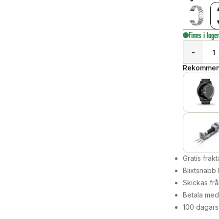
Finns i lage
-
Rekommend
Gratis frakt
Blixtsnabb 
Skickas frå
Betala med 
100 dagars