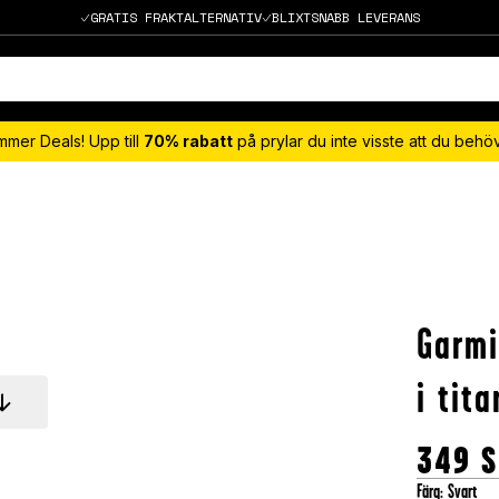
GRATIS FRAKTALTERNATIV
BLIXTSNABB LEVERANS
mmer Deals! Upp till
70% rabatt
på prylar du inte visste att du beh
Garmi
i tit
349
S
Färg
:
Svart