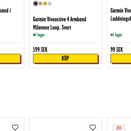
band i
Garmin Viv
Laddningsk
Garmin Vivoactive 4 Armband
Milanese Loop, Svart
I lager
I lager
199
SEK
99
SEK
KÖP
-15%