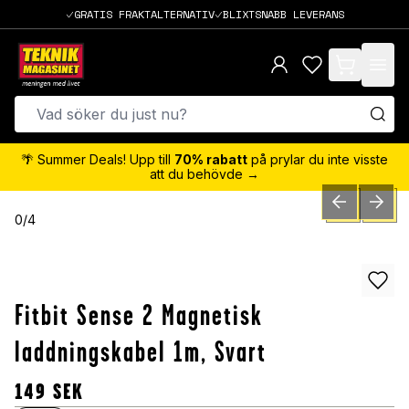
GRATIS FRAKTALTERNATIV
BLIXTSNABB LEVERANS
items in cart,
🌴 Summer Deals! Upp till
70% rabatt
på prylar du inte visste
att du behövde →
PREVIOUS SLID
NEXT S
0
/
4
Fitbit Sense 2 Magnetisk
laddningskabel 1m, Svart
149
SEK