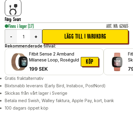
Färg
:
Svart
Finns i lager
(17)
ART. NR
:
62465
LÄGG TILL I VARUKORG
-
+
Rekommenderade tillval:
Fitbit Sense 2 Armband
Fi
Milanese Loop, Roséguld
Sk
KÖP
Sk
199
SEK
7
Gratis fraktalternativ
Blixtsnabb leverans (Early Bird, Instabox, PostNord)
Skickas från vårt lager i Sverige
Betala med Swish, Walley faktura, Apple Pay, kort, bank
100 dagars öppet köp