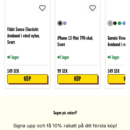
Fitbit Sense Elastiskt
Armband i vävd nylon,
iPhone 13 Mini TPU-skal,
Garmin Vivoact
Svart
Svart
Armband i reså
I lager
I lager
I lager
149
SEK
99
SEK
149
SEK
KÖP
KÖP
KÖ
Sugen på
rabatt
?
Signa upp och få 10% rabatt på ditt första köp!