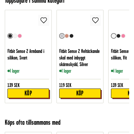
Toppsäljare i samma kategori
Fitbit Sense 2 Armband i
Fitbit Sense 2 Heltäckande
Fitbit Sense 2 
silikon, Svart
skal med inbyggt
silikon, Vit
skärmskydd, Silver
I lager
I lager
I lager
139
SEK
119
SEK
139
SEK
KÖP
KÖP
KÖ
Köps ofta tillsammans med