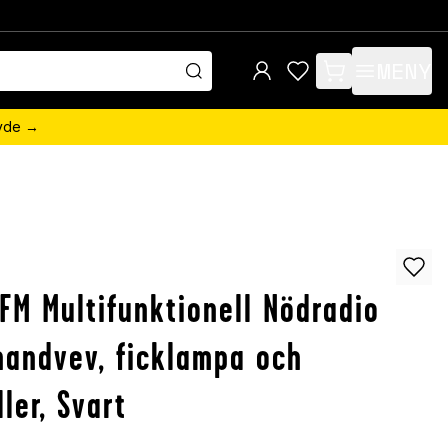
MENY
items in cart, view 
övde →
FM Multifunktionell Nödradio
andvev, ficklampa och
ller, Svart