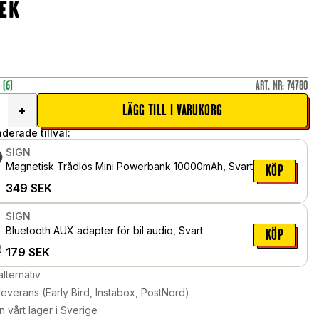
EK
r
(6)
ART. NR
:
74780
LÄGG TILL I VARUKORG
+
erade tillval:
SIGN
Magnetisk Trådlös Mini Powerbank 10000mAh, Svart
KÖP
349
SEK
SIGN
Bluetooth AUX adapter för bil audio, Svart
KÖP
179
SEK
alternativ
leverans (Early Bird, Instabox, PostNord)
n vårt lager i Sverige