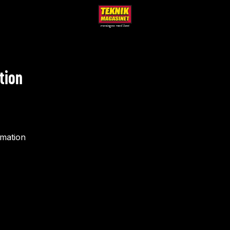
tion
rmation