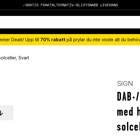
GRATIS FRAKTALTERNATIV
BLIXTSNABB LEVERANS
mmer Deals! Upp till
70% rabatt
på prylar du inte visste att du beh
lceller, Svart
SiGN
DAB+/
med h
solce