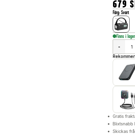
679
S
Färg
:
Svart
Finns i lage
-
Rekommend
Gratis frakt
Blixtsnabb 
Skickas frå