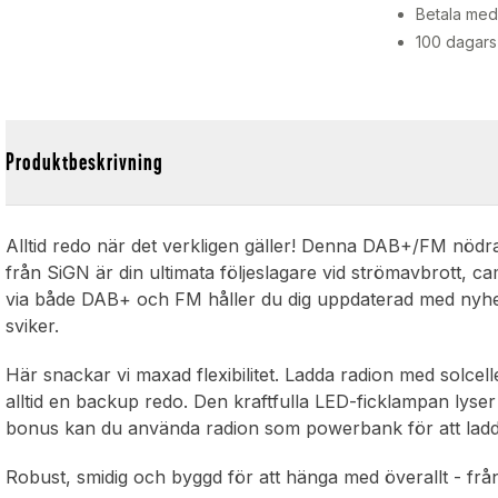
Betala med 
100 dagars
Produktbeskrivning
Alltid redo när det verkligen gäller! Denna DAB+/FM nödr
från SiGN är din ultimata följeslagare vid strömavbrott, ca
via både DAB+ och FM håller du dig uppdaterad med nyhe
sviker.
Här snackar vi maxad flexibilitet. Ladda radion med solcell
alltid en backup redo. Den kraftfulla LED-ficklampan ly
bonus kan du använda radion som powerbank för att ladd
Robust, smidig och byggd för att hänga med överallt - från