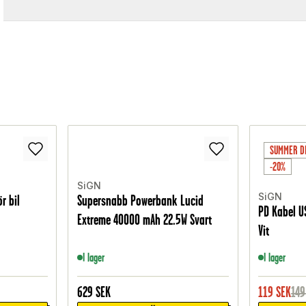
SUMMER D
-20%
SiGN
SiGN
r bil
Supersnabb Powerbank Lucid
PD Kabel US
Extreme 40000 mAh 22.5W Svart
Vit
I lager
I lager
629
SEK
119
SEK
149