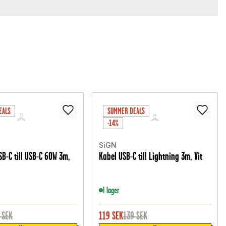
EALS
SUMMER DEALS
-14%
SiGN
B-C till USB-C 60W 3m,
Kabel USB-C till Lightning 3m, Vit
I lager
SEK
119
SEK
139
SEK