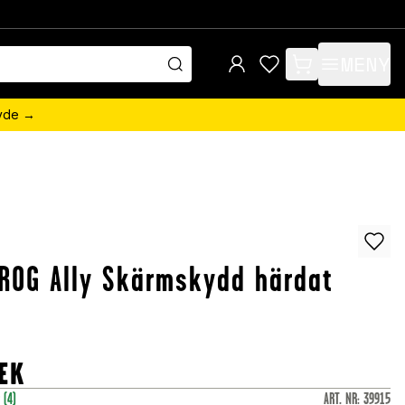
MENY
items in cart, view 
övde →
ROG Ally Skärmskydd härdat
EK
r
(4)
ART. NR
:
39915