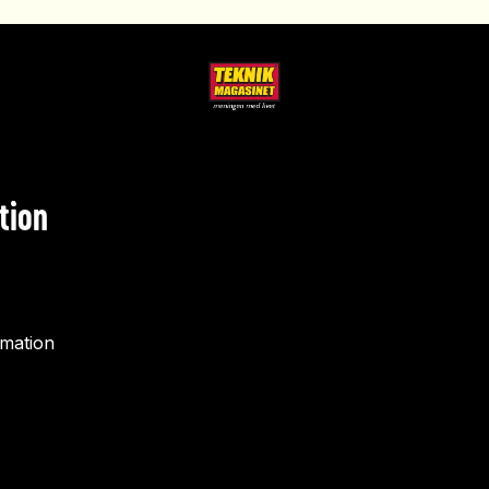
tion
rmation