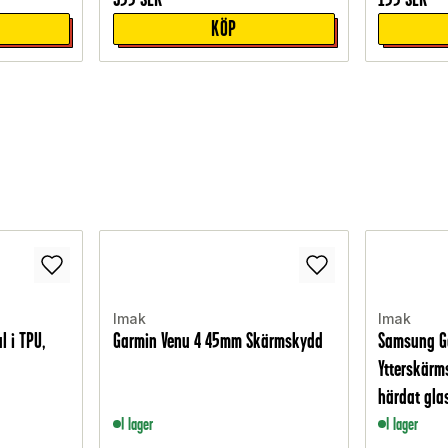
KÖP
Imak
Imak
 i TPU,
Garmin Venu 4 45mm Skärmskydd
Samsung Ga
Ytterskärm
härdat gla
I lager
I lager