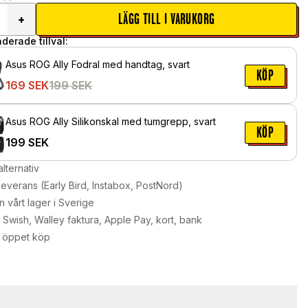
LÄGG TILL I VARUKORG
+
erade tillval:
Asus ROG Ally Fodral med handtag, svart
KÖP
169
SEK
199
SEK
Asus ROG Ally Silikonskal med tumgrepp, svart
KÖP
199
SEK
alternativ
leverans (Early Bird, Instabox, PostNord)
n vårt lager i Sverige
Swish, Walley faktura, Apple Pay, kort, bank
 öppet köp