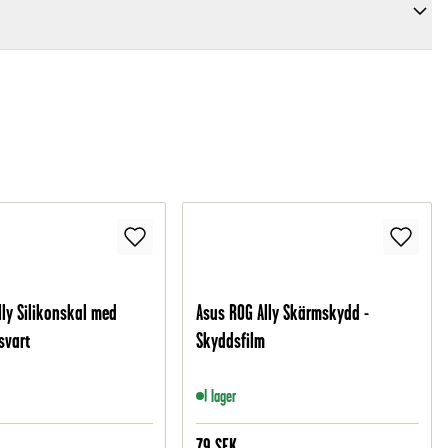
lly Silikonskal med
Asus ROG Ally Skärmskydd -
svart
Skyddsfilm
I lager
79
SEK