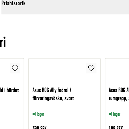
Prishistorik
ri
d i härdat
Asus ROG Ally Fodral /
Asus ROG A
förvaringsväska, svart
tumgrepp, 
I lager
I lager
399
SEK
199
SEK