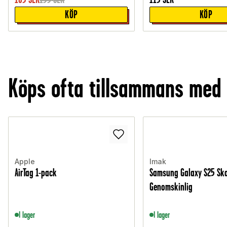
KÖP
KÖP
Köps ofta tillsammans med
Apple
Imak
AirTag 1-pack
Samsung Galaxy S25 Skal
Genomskinlig
I lager
I lager