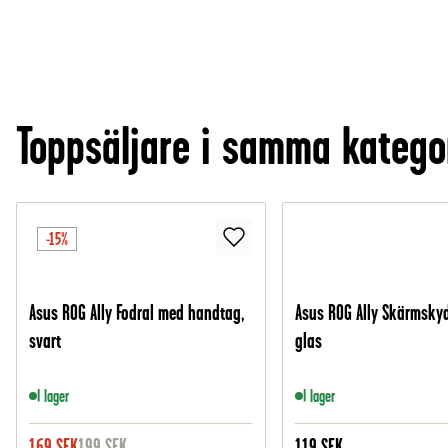
Toppsäljare i samma katego
-15%
Asus ROG Ally Fodral med handtag,
Asus ROG Ally Skärmskyd
svart
glas
I lager
I lager
169
SEK
199
SEK
119
SEK