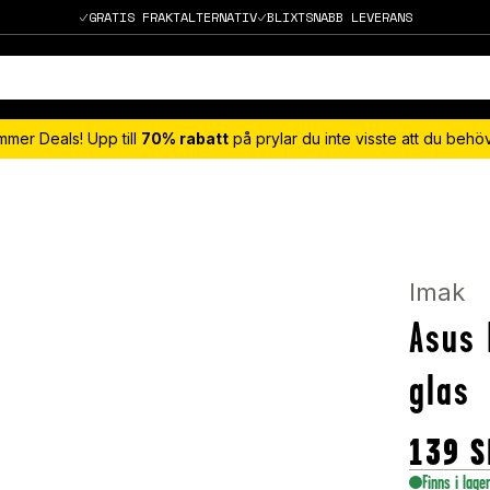
GRATIS FRAKTALTERNATIV
BLIXTSNABB LEVERANS
mmer Deals! Upp till
70% rabatt
på prylar du inte visste att du beh
Imak
Asus 
glas
139
S
Finns i lage