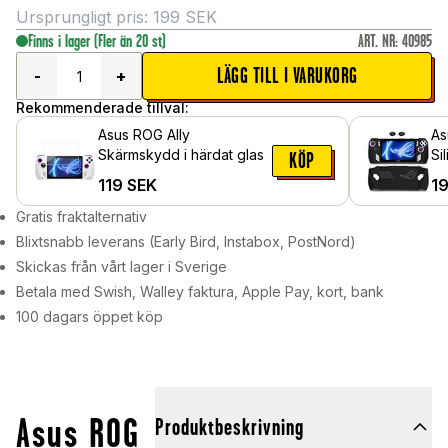
Ursprungligt pris:
199
SEK
Finns i lager
(Fler än 20 st)
ART. NR
:
40985
LÄGG TILL I VARUKORG
-
+
Rekommenderade tillval:
Asus ROG Ally
As
Skärmskydd i härdat glas
Si
KÖP
tu
119
SEK
1
Gratis fraktalternativ
Blixtsnabb leverans (Early Bird, Instabox, PostNord)
Skickas från vårt lager i Sverige
Betala med Swish, Walley faktura, Apple Pay, kort, bank
100 dagars öppet köp
Asus ROG
Produktbeskrivning