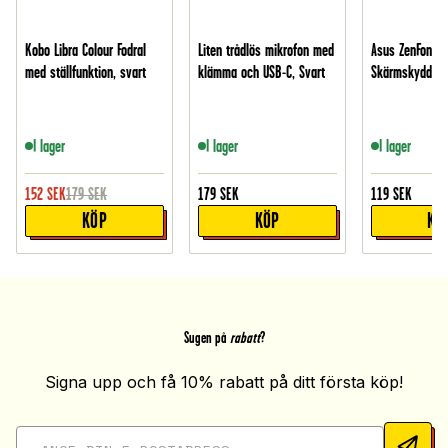
Kobo Libra Colour Fodral
Liten trådlös mikrofon med
Asus ZenFone 
med ställfunktion, svart
klämma och USB-C, Svart
Skärmskydd i h
I lager
I lager
I lager
152
SEK
179
SEK
179
SEK
119
SEK
KÖP
KÖP
KÖ
Sugen på
rabatt
?
Signa upp och få 10% rabatt på ditt första köp!