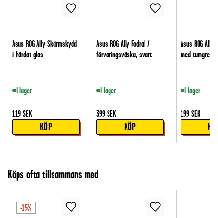
Asus ROG Ally Skärmskydd
Asus ROG Ally Fodral /
Asus ROG Ally S
i härdat glas
förvaringsväska, svart
med tumgrepp, 
I lager
I lager
I lager
119
SEK
399
SEK
199
SEK
KÖP
KÖP
KÖ
Köps ofta tillsammans med
-15%