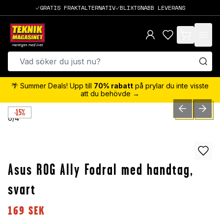
GRATIS FRAKTALTERNATIV
BLIXTSNABB LEVERANS
items in cart,
🌴 Summer Deals! Upp till
70% rabatt
på prylar du inte visste
att du behövde →
-15%
PREVIOUS SLID
NEXT S
0
/
4
Asus ROG Ally Fodral med handtag,
svart
169
SEK