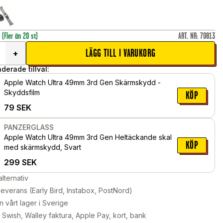
r
(Fler än 20 st)
ART. NR
:
70813
LÄGG TILL I VARUKORG
+
erade tillval:
Apple Watch Ultra 49mm 3rd Gen Skärmskydd -
Skyddsfilm
KÖP
79
SEK
PANZERGLASS
Apple Watch Ultra 49mm 3rd Gen Heltäckande skal
KÖP
med skärmskydd, Svart
299
SEK
alternativ
leverans (Early Bird, Instabox, PostNord)
n vårt lager i Sverige
Swish, Walley faktura, Apple Pay, kort, bank