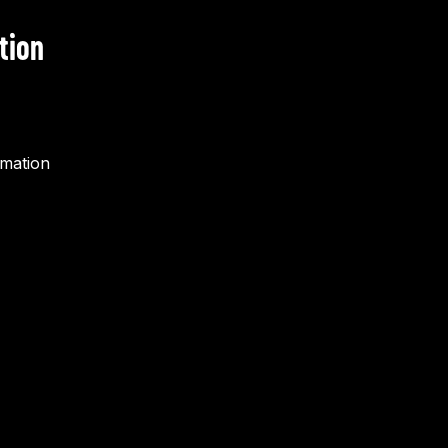
tion
rmation