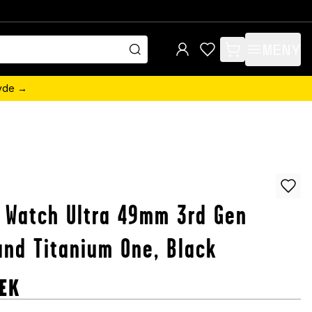
MENY
items in cart, view 
övde →
 Watch Ultra 49mm 3rd Gen
nd Titanium One, Black
EK