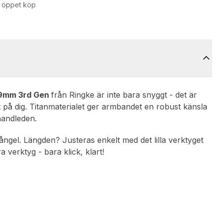
 öppet köp
49mm 3rd Gen
från Ringke är inte bara snyggt - det är
t på dig. Titanmaterialet ger armbandet en robust känsla
 handleden.
ångel. Längden? Justeras enkelt med det lilla verktyget
 verktyg - bara klick, klart!