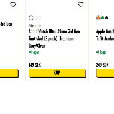
 3rd Gen
Ringke
Apple Watch Ultra 49mm 3rd Gen
Apple Watc
Tunt skal (2-pack), Titanium
Tufft Armba
Gray/Clear
I lager
I lager
149
SEK
249
SEK
KÖP