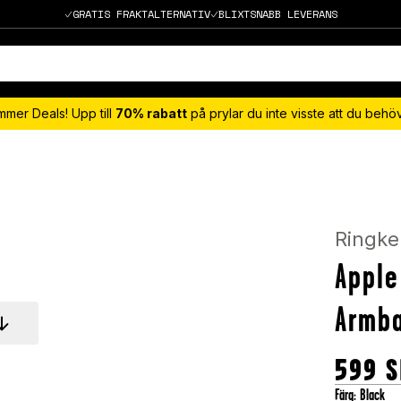
GRATIS FRAKTALTERNATIV
BLIXTSNABB LEVERANS
mmer Deals! Upp till
70% rabatt
på prylar du inte visste att du beh
Ringke
Apple
Armba
599
S
Färg
:
Black