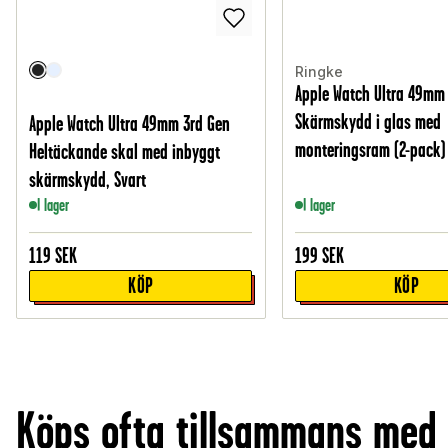
Ringke
Apple Watch Ultra 49mm
Skärmskydd i glas med
Apple Watch Ultra 49mm 3rd Gen
monteringsram (2-pack)
Heltäckande skal med inbyggt
skärmskydd, Svart
I lager
I lager
119
SEK
199
SEK
KÖP
KÖP
Köps ofta tillsammans med