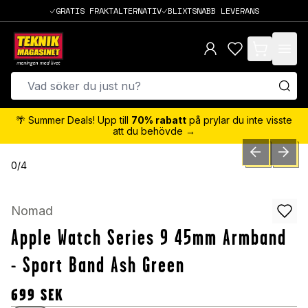
GRATIS FRAKTALTERNATIV
BLIXTSNABB LEVERANS
items in cart,
🌴 Summer Deals! Upp till
70% rabatt
på prylar du inte visste
att du behövde →
PREVIOUS SLID
NEXT S
0
/
4
Nomad
Apple Watch Series 9 45mm Armband
- Sport Band Ash Green
699
SEK