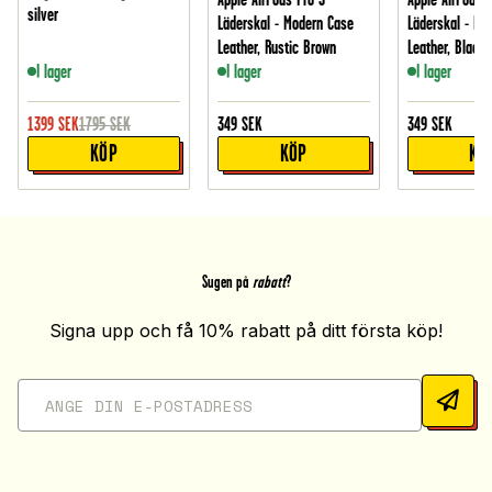
silver
Läderskal - Modern Case
Läderskal - Mo
Leather, Rustic Brown
Leather, Black
I lager
I lager
I lager
1399
SEK
1795
SEK
349
SEK
349
SEK
KÖP
KÖP
KÖ
Sugen på
rabatt
?
Signa upp och få 10% rabatt på ditt första köp!