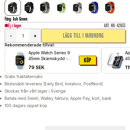
Färg
:
Ash Green
Ej i lager
ART. NR
:
42833
LÄGG TILL I VARUKORG
-
+
Rekommenderade tillval:
Apple Watch Series 9
Ap
45mm Skärmskydd -
45
KÖP
Skyddsfilm
me
79
SEK
11
sk
Ge
Gratis fraktalternativ
Blixtsnabb leverans (Early Bird, Instabox, PostNord)
Skickas från vårt lager i Sverige
Betala med Swish, Walley faktura, Apple Pay, kort, bank
100 dagars öppet köp