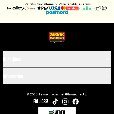
Gratis fraktalternativ
Blixtsnabb leverans
Kundtjänst
Information
©
2026
Teknikmagasinet (PhoneLife AB)
FÖLJ OSS!
TIKTOK
INSTAGRAM
FACEBOOK
SWEDEN