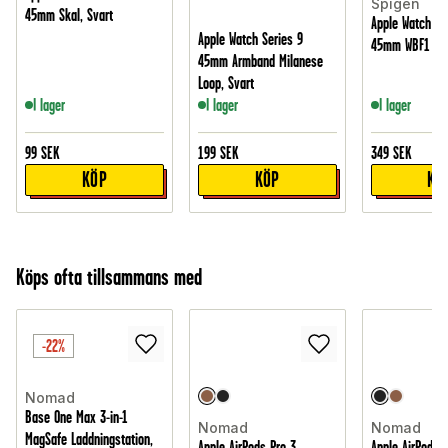
Spigen
45mm Skal, Svart
Apple Watch Se
Apple Watch Series 9
45mm WBF1 ar
45mm Armband Milanese
Loop, Svart
I lager
I lager
I lager
99
SEK
199
SEK
349
SEK
KÖP
KÖP
KÖ
Köps ofta tillsammans med
-22%
Nomad
Base One Max 3-in-1
Nomad
Nomad
MagSafe Laddningstation,
Apple AirPods Pro 3
Apple AirPods P