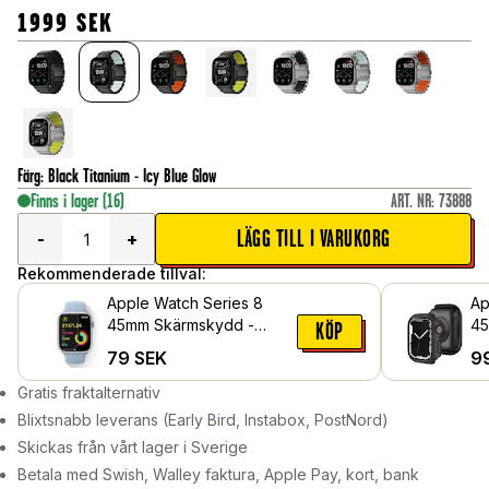
1999
SEK
Färg
:
Black Titanium - Icy Blue Glow
Finns i lager
(16)
ART. NR
:
73888
LÄGG TILL I VARUKORG
-
+
Rekommenderade tillval:
Apple Watch Series 8
Ap
45mm Skärmskydd -
45
KÖP
Skyddsfilm
79
SEK
9
Gratis fraktalternativ
Blixtsnabb leverans (Early Bird, Instabox, PostNord)
Skickas från vårt lager i Sverige
Betala med Swish, Walley faktura, Apple Pay, kort, bank