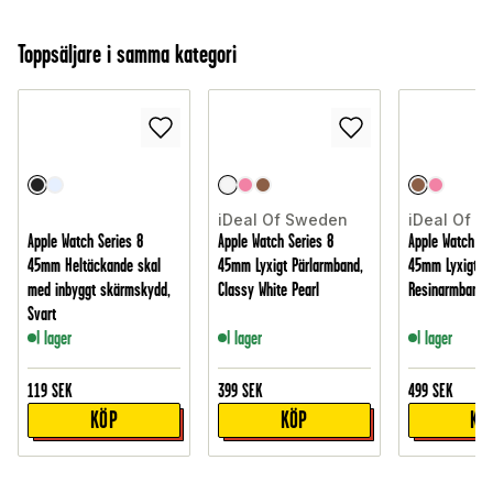
Toppsäljare i samma kategori
iDeal Of Sweden
iDeal Of 
Apple Watch Series 8
Apple Watch Series 8
Apple Watch Se
45mm Heltäckande skal
45mm Lyxigt Pärlarmband,
45mm Lyxigt
med inbyggt skärmskydd,
Classy White Pearl
Resinarmband, 
Svart
I lager
I lager
I lager
119
SEK
399
SEK
499
SEK
KÖP
KÖP
KÖ