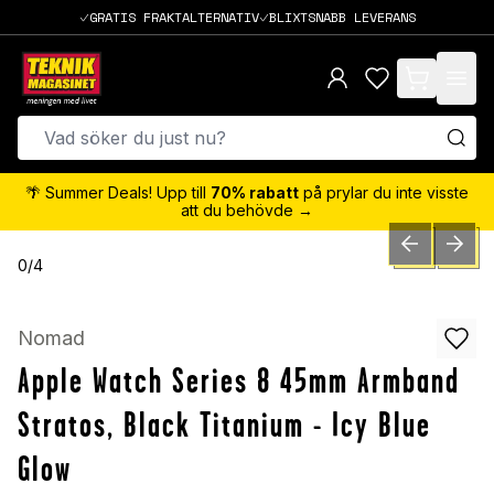
GRATIS FRAKTALTERNATIV
BLIXTSNABB LEVERANS
items in cart,
🌴 Summer Deals! Upp till
70% rabatt
på prylar du inte visste
att du behövde →
PREVIOUS SLID
NEXT S
0
/
4
Nomad
Apple Watch Series 8 45mm Armband
Stratos, Black Titanium - Icy Blue
Glow