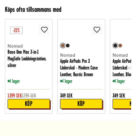
Köps ofta tillsammans med
-22%
Nomad
Base One Max 3-in-1
Nomad
Nomad
MagSafe Laddningstation,
Apple AirPods Pro 3
Apple AirPods P
silver
Läderskal - Modern Case
Läderskal - Mo
Leather, Rustic Brown
Leather, Black
I lager
I lager
I lager
1399
SEK
1795
SEK
349
SEK
349
SEK
KÖP
KÖP
KÖ