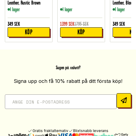
Leather, Rustic Brown
Leather, Black
I lager
I lager
I lager
349
SEK
1399
SEK
1795
SEK
349
SEK
KÖP
KÖP
KÖ
Sugen på
rabatt
?
Signa upp och få 10% rabatt på ditt första köp!
Gratis fraktalternativ
Blixtsnabb leverans