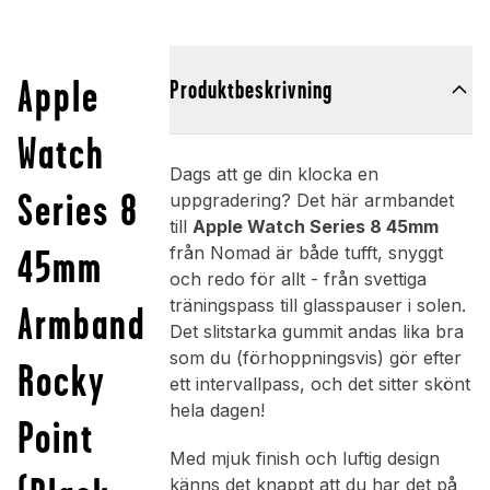
Apple
Produktbeskrivning
Watch
Dags att ge din klocka en
Series 8
uppgradering? Det här armbandet
till
Apple Watch Series 8 45mm
45mm
från Nomad är både tufft, snyggt
och redo för allt - från svettiga
träningspass till glasspauser i solen.
Armband
Det slitstarka gummit andas lika bra
som du (förhoppningsvis) gör efter
Rocky
ett intervallpass, och det sitter skönt
hela dagen!
Point
Med mjuk finish och luftig design
känns det knappt att du har det på