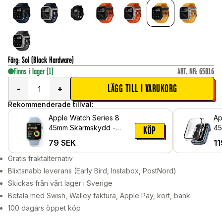
Färg
:
Sol (Black Hardware)
Finns i lager
(1)
ART. NR
:
65816
LÄGG TILL I VARUKORG
-
+
Rekommenderade tillval:
Apple Watch Series 8
Ap
45mm Skärmskydd -
45
KÖP
Skyddsfilm
me
79
SEK
11
sk
Ge
Gratis fraktalternativ
Blixtsnabb leverans (Early Bird, Instabox, PostNord)
Skickas från vårt lager i Sverige
Betala med Swish, Walley faktura, Apple Pay, kort, bank
100 dagars öppet köp