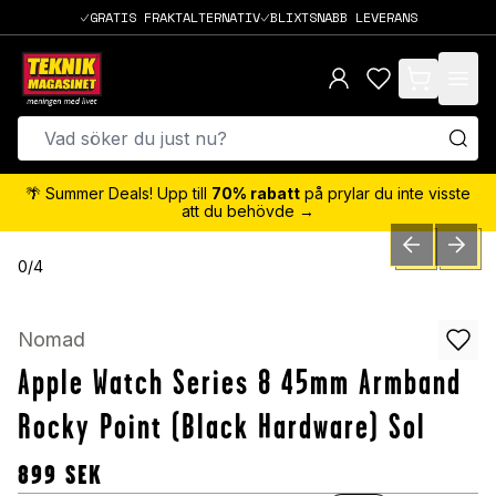
GRATIS FRAKTALTERNATIV
BLIXTSNABB LEVERANS
items in cart,
🌴 Summer Deals! Upp till
70% rabatt
på prylar du inte visste
att du behövde →
PREVIOUS SLID
NEXT S
0
/
4
Nomad
Apple Watch Series 8 45mm Armband
Rocky Point (Black Hardware) Sol
899
SEK