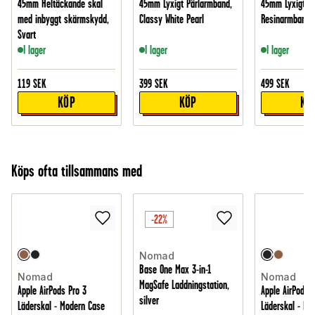
45mm Heltäckande skal
45mm Lyxigt Pärlarmband,
45mm Lyxigt
med inbyggt skärmskydd,
Classy White Pearl
Resinarmband, 
Svart
I lager
I lager
I lager
119
SEK
399
SEK
499
SEK
KÖP
KÖP
KÖ
Köps ofta tillsammans med
-22%
Nomad
Base One Max 3-in-1
Nomad
Nomad
MagSafe Laddningstation,
Apple AirPods Pro 3
Apple AirPods P
silver
Läderskal - Modern Case
Läderskal - Mo