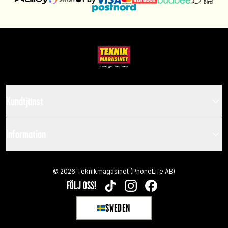
Kundtjänst
Information
©
2026
Teknikmagasinet (PhoneLife AB)
FÖLJ OSS!
TIKTOK
INSTAGRAM
FACEBOOK
SWEDEN
SELECT MARKET