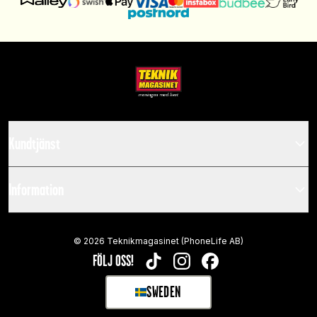
Kundtjänst
Information
©
2026
Teknikmagasinet (PhoneLife AB)
FÖLJ OSS!
TIKTOK
INSTAGRAM
FACEBOOK
SWEDEN
SELECT MARKET