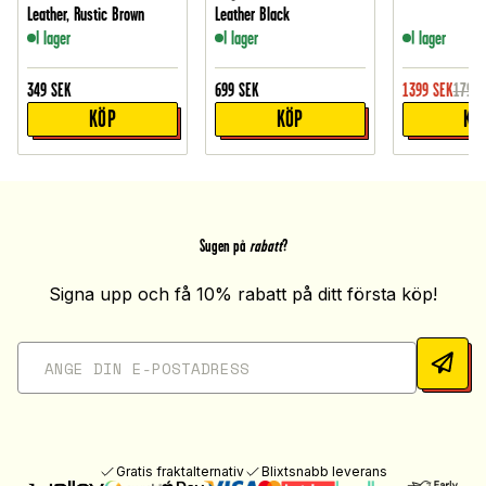
Leather, Rustic Brown
Leather Black
I lager
I lager
I lager
349
SEK
699
SEK
1399
SEK
1795
KÖP
KÖP
KÖ
Sugen på
rabatt
?
Signa upp och få 10% rabatt på ditt första köp!
Gratis fraktalternativ
Blixtsnabb leverans