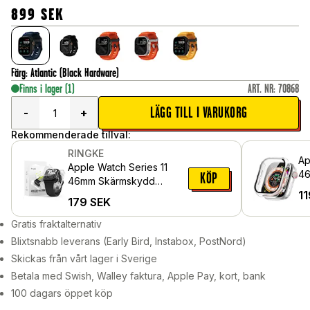
899
SEK
Färg
:
Atlantic (Black Hardware)
Finns i lager
(1)
ART. NR
:
70868
LÄGG TILL I VARUKORG
-
+
Rekommenderade tillval:
RINGKE
Ap
Apple Watch Series 11
46
KÖP
46mm Skärmskydd
me
11
skyddsfilm - Dual Easy
179
SEK
sk
Pro (2-pack)
Ge
Gratis fraktalternativ
Blixtsnabb leverans (Early Bird, Instabox, PostNord)
Skickas från vårt lager i Sverige
Betala med Swish, Walley faktura, Apple Pay, kort, bank
100 dagars öppet köp