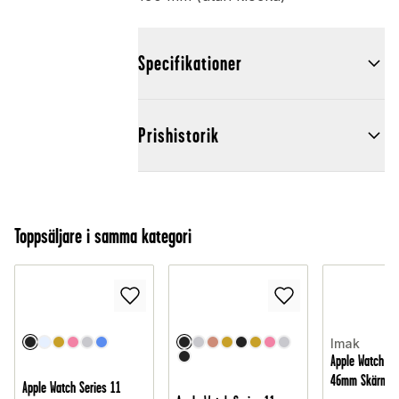
Specifikationer
Prishistorik
Toppsäljare i samma kategori
Imak
Apple Watch Se
46mm Skärmsk
Apple Watch Series 11