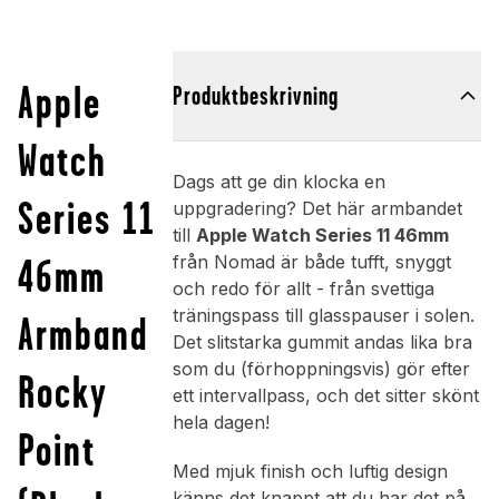
Apple
Produktbeskrivning
Watch
Dags att ge din klocka en
Series 11
uppgradering? Det här armbandet
till
Apple Watch Series 11 46mm
46mm
från Nomad är både tufft, snyggt
och redo för allt - från svettiga
träningspass till glasspauser i solen.
Armband
Det slitstarka gummit andas lika bra
som du (förhoppningsvis) gör efter
Rocky
ett intervallpass, och det sitter skönt
hela dagen!
Point
Med mjuk finish och luftig design
känns det knappt att du har det på