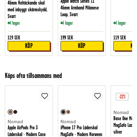
Apple Watch Series 11
46mm Heltäckande skal
46mm Armband Milanese
med inbyggt skärmskydd,
Loop, Svart
Svart
I lager
I lager
I lager
119
SEK
199
SEK
119
SEK
KÖP
KÖP
KÖ
Köps ofta tillsammans med
-22%
Nomad
Base One Max 3
Nomad
Nomad
MagSafe Laddni
Apple AirPods Pro 3
iPhone 17 Pro Läderskal
silver
Läderskal - Modern Case
MagSafe - Modern Horween