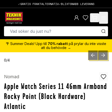
GRATIS FRAKTALTERNATIV
BLIXTSNABB LEVERANS
items in cart,
🌴 Summer Deals! Upp till
70% rabatt
på prylar du inte visste
att du behövde →
PREVIOUS SLID
NEXT S
0
/
4
Nomad
Apple Watch Series 11 46mm Armband
Rocky Point (Black Hardware)
Atlantic