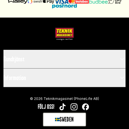
Kundtjänst
Information
©
2026
Teknikmagasinet (PhoneLife AB)
FÖLJ OSS!
TIKTOK
INSTAGRAM
FACEBOOK
SWEDEN
SELECT MARKET