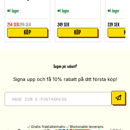
I lager
I lager
I lager
254
SEK
299
SEK
249
SEK
239
SEK
KÖP
KÖP
KÖ
Sugen på
rabatt
?
Signa upp och få 10% rabatt på ditt första köp!
Gratis fraktalternativ
Blixtsnabb leverans