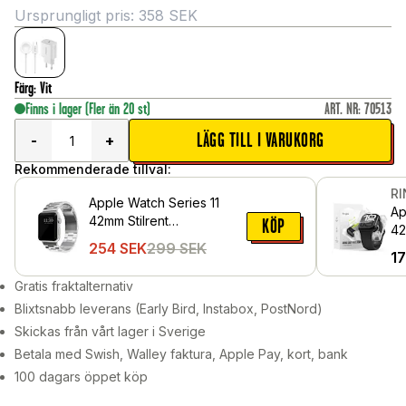
Ursprungligt pris:
358
SEK
Färg
:
Vit
Finns i lager
(Fler än 20 st)
ART. NR
:
70513
LÄGG TILL I VARUKORG
-
+
Rekommenderade tillval:
R
Apple Watch Series 11
Ap
42mm Stilrent
KÖP
42
länkarmband i metall,
254
SEK
299
SEK
sk
1
Silver
Pr
Gratis fraktalternativ
Blixtsnabb leverans (Early Bird, Instabox, PostNord)
Skickas från vårt lager i Sverige
Betala med Swish, Walley faktura, Apple Pay, kort, bank
100 dagars öppet köp