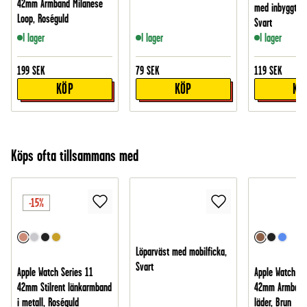
42mm Armband Milanese
med inbyggt s
Loop, Roséguld
Svart
I lager
I lager
I lager
199
SEK
79
SEK
119
SEK
KÖP
KÖP
KÖ
Köps ofta tillsammans med
-15%
Löparväst med mobilficka,
Svart
Apple Watch Series 11
Apple Watch Se
42mm Stilrent länkarmband
42mm Armband 
i metall, Roséguld
läder, Brun