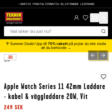
GRATIS FRAKTALTERNATIV
BLIXTSNABB LEVERANS
items in cart,
🌴 Summer Deals! Upp till
70% rabatt
på prylar du inte visste
att du behövde →
-30%
PREVIOUS SLID
NEXT S
0
/
4
Apple Watch Series 11 42mm Laddare
- kabel & väggladdare 20W, Vit
249
SEK