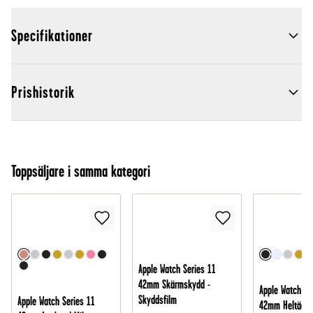
Specifikationer
Prishistorik
Toppsäljare i samma kategori
Apple Watch Series 11
42mm Skärmskydd -
Apple Watch Se
Skyddsfilm
Apple Watch Series 11
42mm Heltäcka