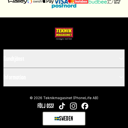
Kundtjänst
Information
©
2026
Teknikmagasinet (PhoneLife AB)
FÖLJ OSS!
TIKTOK
INSTAGRAM
FACEBOOK
SWEDEN
SELECT MARKET