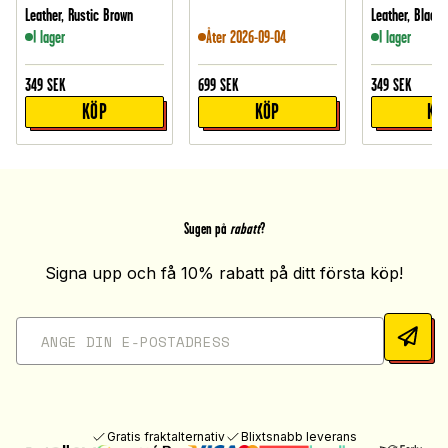
Leather, Rustic Brown
Leather, Black
I lager
Åter 2026-09-04
I lager
349
SEK
699
SEK
349
SEK
KÖP
KÖP
KÖ
Sugen på
rabatt
?
Signa upp och få 10% rabatt på ditt första köp!
Gratis fraktalternativ
Blixtsnabb leverans