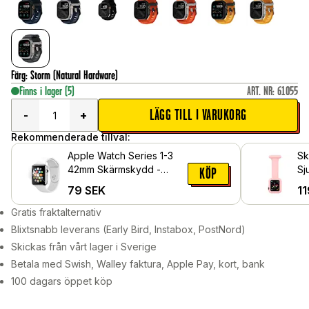
Färg
:
Storm (Natural Hardware)
Finns i lager
(5)
ART. NR
:
61055
LÄGG TILL I VARUKORG
-
+
Rekommenderade tillval:
Apple Watch Series 1-3
Sk
42mm Skärmskydd -
Sj
KÖP
Skyddsfilm
Ap
79
SEK
11
42
Gratis fraktalternativ
Blixtsnabb leverans (Early Bird, Instabox, PostNord)
Skickas från vårt lager i Sverige
Betala med Swish, Walley faktura, Apple Pay, kort, bank
100 dagars öppet köp