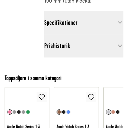
190 mm (utan klocka)
Specifikationer
Prishistorik
Toppsäljare i samma kategori
Apple Watch Series 1-3
Apple Watch Series 1-3
Apple Watch Se