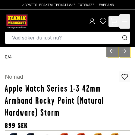
GRATIS FRAKTALTERNATIV
BLIXTSNABB LEVERANS
items in cart,
PREVIOUS SLID
NEXT S
0
/
4
Nomad
Apple Watch Series 1-3 42mm
Armband Rocky Point (Natural
Hardware) Storm
899
SEK