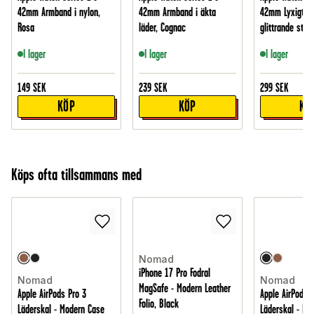
42mm Armband i nylon,
42mm Armband i äkta
42mm Lyxigt a
Rosa
läder, Cognac
glittrande stena
I lager
I lager
I lager
149
SEK
239
SEK
299
SEK
KÖP
KÖP
KÖ
Köps ofta tillsammans med
Nomad
iPhone 17 Pro Fodral
Nomad
Nomad
MagSafe - Modern Leather
Apple AirPods Pro 3
Apple AirPods P
Folio, Black
Läderskal - Modern Case
Läderskal - Mo