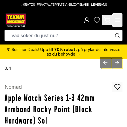
GRATIS FRAKTALTERNATIV
BLIXTSNABB LEVERANS
items in cart,
🌴 Summer Deals! Upp till
70% rabatt
på prylar du inte visste
att du behövde →
PREVIOUS SLID
NEXT S
0
/
4
Nomad
Apple Watch Series 1-3 42mm
Armband Rocky Point (Black
Hardware) Sol