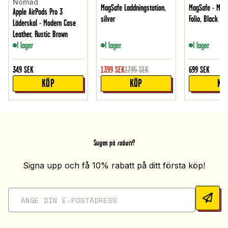
Nomad
MagSafe Laddningstation,
MagSafe - Mode
Apple AirPods Pro 3
silver
Folio, Black
Läderskal - Modern Case
Leather, Rustic Brown
I lager
I lager
I lager
349
SEK
1399
SEK
1795
SEK
699
SEK
KÖP
KÖP
KÖ
Sugen på
rabatt
?
Signa upp och få 10% rabatt på ditt första köp!