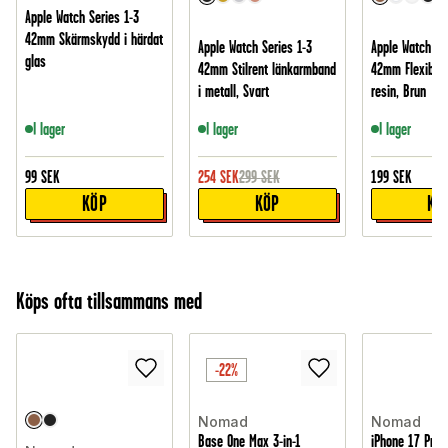
Apple Watch Series 1-3
42mm Skärmskydd i härdat
Apple Watch Series 1-3
Apple Watch Se
glas
42mm Stilrent länkarmband
42mm Flexibelt
i metall, Svart
resin, Brun
I lager
I lager
I lager
99
SEK
254
SEK
299
SEK
199
SEK
KÖP
KÖP
KÖ
Köps ofta tillsammans med
-22%
Nomad
Nomad
Base One Max 3-in-1
iPhone 17 Pro F