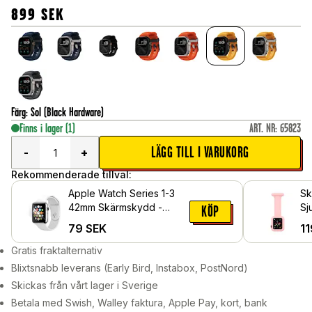
899
SEK
Färg
:
Sol (Black Hardware)
Finns i lager
(1)
ART. NR
:
65823
LÄGG TILL I VARUKORG
-
+
Rekommenderade tillval:
Apple Watch Series 1-3
Sk
42mm Skärmskydd -
Sj
KÖP
Skyddsfilm
Ap
79
SEK
11
42
Gratis fraktalternativ
Blixtsnabb leverans (Early Bird, Instabox, PostNord)
Skickas från vårt lager i Sverige
Betala med Swish, Walley faktura, Apple Pay, kort, bank