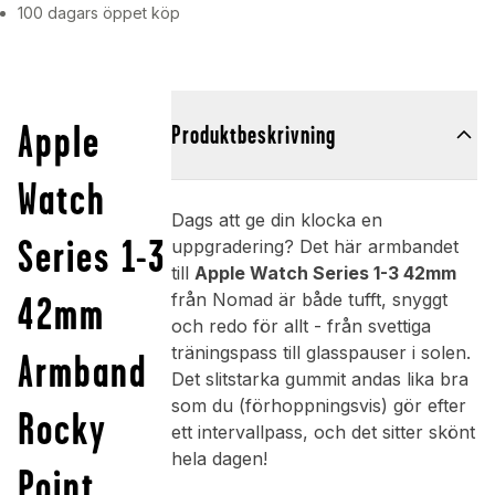
100 dagars öppet köp
Apple
Produktbeskrivning
Watch
Dags att ge din klocka en
Series 1-3
uppgradering? Det här armbandet
till
Apple Watch Series 1-3 42mm
42mm
från Nomad är både tufft, snyggt
och redo för allt - från svettiga
träningspass till glasspauser i solen.
Armband
Det slitstarka gummit andas lika bra
som du (förhoppningsvis) gör efter
Rocky
ett intervallpass, och det sitter skönt
hela dagen!
Point