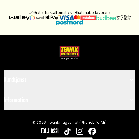
Gratis fraktalternativ
Blixtsnabb leverans
Kundtjänst
Information
©
2026
Teknikmagasinet (PhoneLife AB)
FÖLJ OSS!
TIKTOK
INSTAGRAM
FACEBOOK