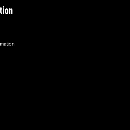
tion
rmation