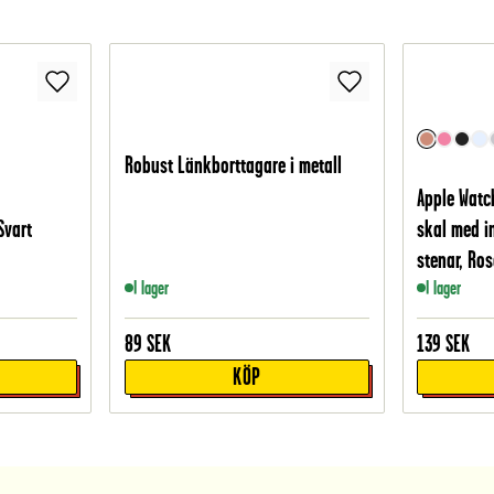
Robust Länkborttagare i metall
Apple Watc
Svart
skal med 
stenar, Ro
I lager
I lager
89
SEK
139
SEK
KÖP