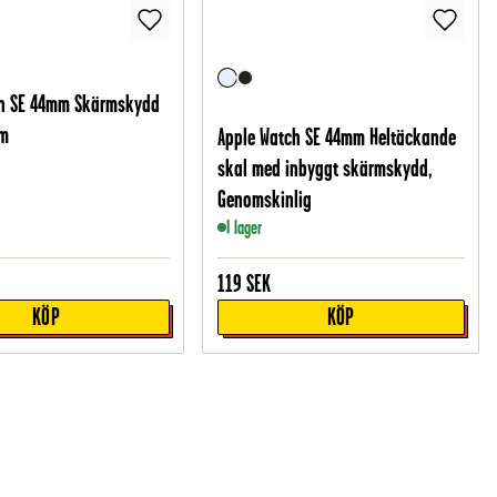
ch SE 44mm Skärmskydd
lm
Apple Watch SE 44mm Heltäckande
skal med inbyggt skärmskydd,
Genomskinlig
I lager
119
SEK
KÖP
KÖP