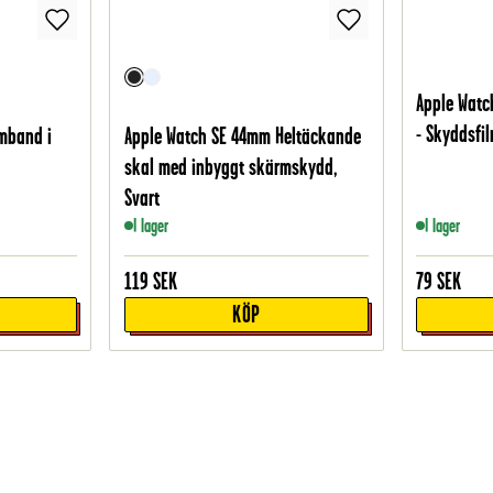
Apple Wat
- Skyddsfi
mband i
Apple Watch SE 44mm Heltäckande
skal med inbyggt skärmskydd,
Svart
I lager
I lager
119
SEK
79
SEK
KÖP