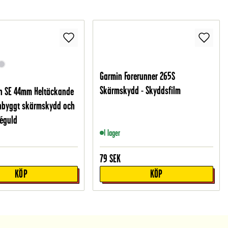
Garmin Forerunner 265S
Skärmskydd - Skyddsfilm
h SE 44mm Heltäckande
inbyggt skärmskydd och
séguld
I lager
79
SEK
KÖP
KÖP