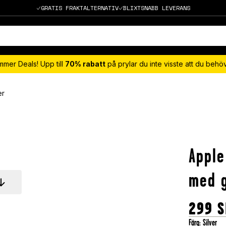
GRATIS FRAKTALTERNATIV
BLIXTSNABB LEVERANS
mmer Deals! Upp till
70% rabatt
på prylar du inte visste att du beh
er
Apple
med g
299
S
Färg
:
Silver