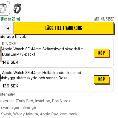
r
(Fler än 20 st)
ART. NR
:
53587
LÄGG TILL I VARUKORG
+
erade tillval:
RINGKE
Apple Watch SE 44mm Skärmskydd skyddsfilm -
KÖP
Dual Easy (3-pack)
149
SEK
Apple Watch SE 44mm Heltäckande skal med
inbyggt skärmskydd och stenar, Rosa
KÖP
139
SEK
alternativ
leverans (Early Bird, Instabox, PostNord)
n vårt lager i Sverige
Swish, Walley faktura, Apple Pay, kort, bank