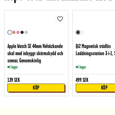
Apple Watch SE 44mm Heltäckande
Qi2 Magnetisk trådlös
skal med inbyggt skärmskydd och
Laddningsstation 3-i-1, 
stenar, Genomskinlig
I lager
I lager
139
SEK
499
SEK
KÖP
KÖP