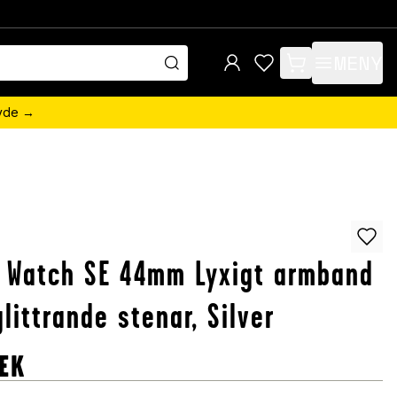
MENY
items in cart, view 
övde →
 Watch SE 44mm Lyxigt armband
littrande stenar, Silver
EK