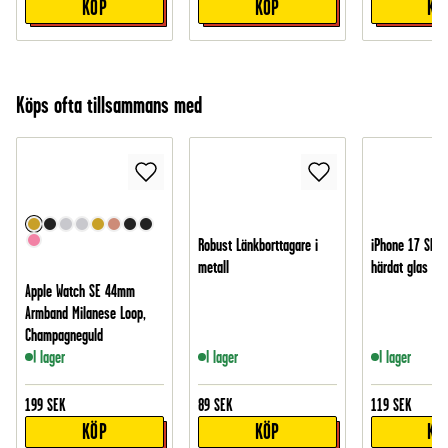
KÖP
KÖP
KÖ
Köps ofta tillsammans med
Robust Länkborttagare i
iPhone 17 Skär
metall
härdat glas
Apple Watch SE 44mm
Armband Milanese Loop,
Champagneguld
I lager
I lager
I lager
199
SEK
89
SEK
119
SEK
KÖP
KÖP
KÖ