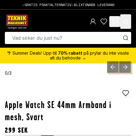
GRATIS FRAKTALTERNATIV
BLIXTSNABB LEVERANS
items in cart,
🌴 Summer Deals! Upp till
70% rabatt
på prylar du inte visste
att du behövde →
PREVIOUS SLID
NEXT S
0
/
3
Apple Watch SE 44mm Armband i
mesh, Svart
299
SEK