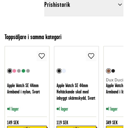
Prishistorik
Toppsäljare i samma kategori
Dux Ducis
Apple Watch SE 44mm
Apple Watch SE 44mm
Apple Watch S
Armband i nylon, Svart
Heltäckande skal med
Armband i läder
inbyggt skärmskydd, Svart
I lager
I lager
I lager
149
SEK
119
SEK
349
SEK