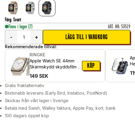
Färg
:
Svart
Finns i lager
(7)
ART. NR
:
53519
LÄGG TILL I VARUKORG
-
+
Rekommenderade tillval:
RINGKE
Ap
Apple Watch SE 44mm
He
KÖP
Skärmskydd skyddsfilm -
in
11
Dual Easy (3-pack)
149
SEK
Ge
Gratis fraktalternativ
Blixtsnabb leverans (Early Bird, Instabox, PostNord)
Skickas från vårt lager i Sverige
Betala med Swish, Walley faktura, Apple Pay, kort, bank
100 dagars öppet köp