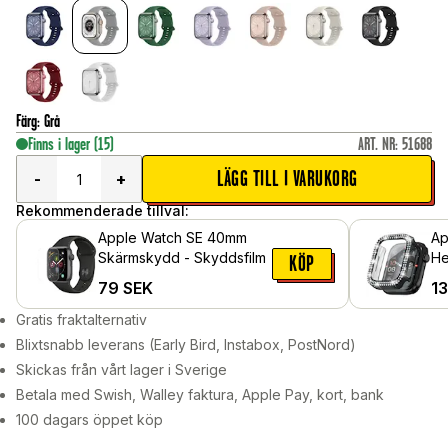
Färg
:
Grå
Finns i lager
(15)
ART. NR
:
51688
LÄGG TILL I VARUKORG
-
+
Rekommenderade tillval:
Apple Watch SE 40mm
Ap
Skärmskydd - Skyddsfilm
He
KÖP
in
79
SEK
1
oc
Gratis fraktalternativ
Blixtsnabb leverans (Early Bird, Instabox, PostNord)
Skickas från vårt lager i Sverige
Betala med Swish, Walley faktura, Apple Pay, kort, bank
100 dagars öppet köp