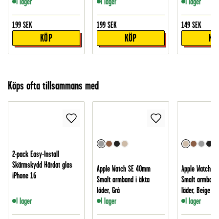
I lager
I lager
I lager
199
SEK
199
SEK
149
SEK
KÖP
KÖP
KÖ
Köps ofta tillsammans med
2-pack Easy-Install
Skärmskydd Härdat glas
Apple Watch SE 40mm
Apple Watch S
iPhone 16
Smalt armband i äkta
Smalt armband 
läder, Grå
läder, Beige
I lager
I lager
I lager