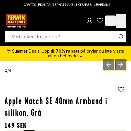
GRATIS FRAKTALTERNATIV
BLIXTSNABB LEVERANS
items in cart,
🌴 Summer Deals! Upp till
70% rabatt
på prylar du inte visste
att du behövde →
PREVIOUS SLID
NEXT S
0
/
4
Apple Watch SE 40mm Armband i
silikon, Grå
149
SEK