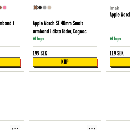
Imak
Apple Wat
mband i
Apple Watch SE 40mm Smalt
armband i äkta läder, Cognac
I lager
I lager
199
SEK
119
SEK
KÖP