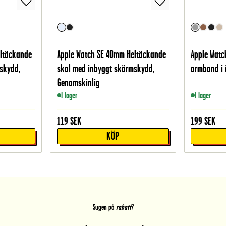
eltäckande
Apple Watch SE 40mm Heltäckande
Apple Watc
skydd,
skal med inbyggt skärmskydd,
armband i 
Genomskinlig
I lager
I lager
119
SEK
199
SEK
KÖP
Sugen på
rabatt
?