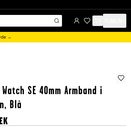
MENY
items in cart, view 
övde →
 Watch SE 40mm Armband i
on, Blå
EK