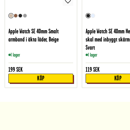
Apple Watch SE 40mm Smalt
Apple Watch SE 40mm H
armband i äkta läder, Beige
skal med inbyggt skärm
Svart
I lager
I lager
199
SEK
119
SEK
KÖP
KÖP