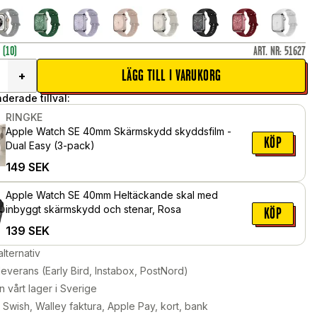
r
(10)
ART. NR
:
51627
LÄGG TILL I VARUKORG
+
erade tillval:
RINGKE
Apple Watch SE 40mm Skärmskydd skyddsfilm -
KÖP
Dual Easy (3-pack)
149
SEK
Apple Watch SE 40mm Heltäckande skal med
inbyggt skärmskydd och stenar, Rosa
KÖP
139
SEK
alternativ
leverans (Early Bird, Instabox, PostNord)
n vårt lager i Sverige
Swish, Walley faktura, Apple Pay, kort, bank