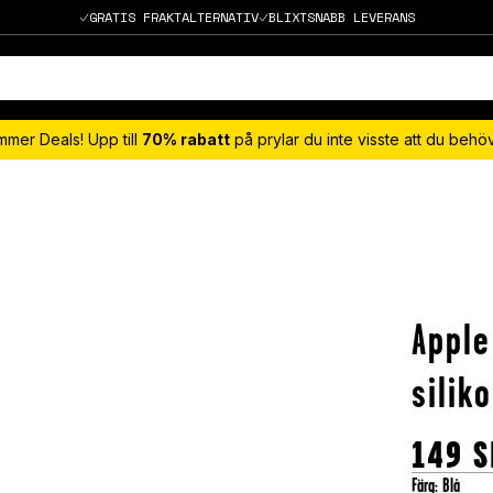
GRATIS FRAKTALTERNATIV
BLIXTSNABB LEVERANS
mmer Deals! Upp till
70% rabatt
på prylar du inte visste att du beh
Apple
silik
149
S
Färg
:
Blå