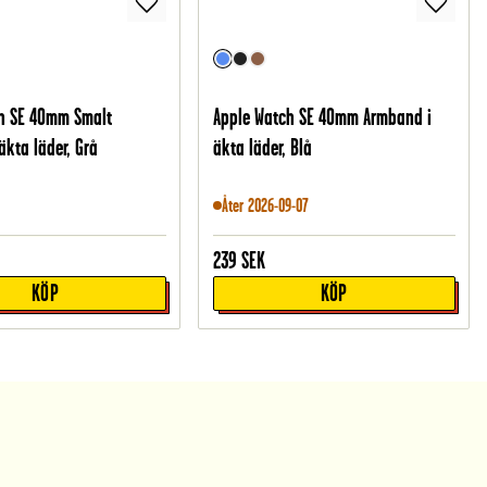
h SE 40mm Smalt
Apple Watch SE 40mm Armband i
äkta läder, Grå
äkta läder, Blå
Åter 2026-09-07
239
SEK
KÖP
KÖP