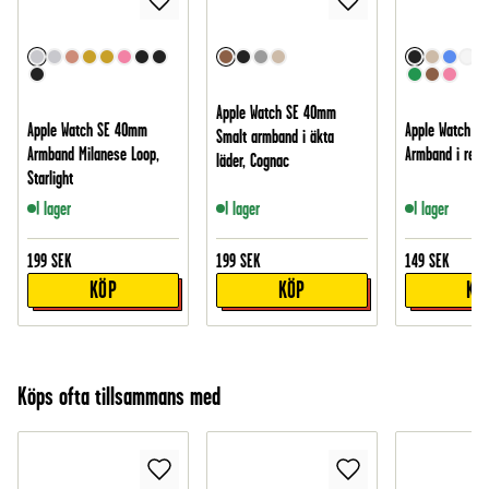
Apple Watch SE 40mm
Apple Watch SE 40mm
Apple Watch S
Smalt armband i äkta
Armband Milanese Loop,
Armband i resår
läder, Cognac
Starlight
I lager
I lager
I lager
199
SEK
199
SEK
149
SEK
KÖP
KÖP
KÖ
Köps ofta tillsammans med