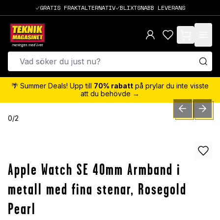
GRATIS FRAKTALTERNATIV
BLIXTSNABB LEVERANS
items in cart,
🌴 Summer Deals! Upp till
70% rabatt
på prylar du inte visste
att du behövde →
PREVIOUS SLID
NEXT S
0
/
2
Apple Watch SE 40mm Armband i
metall med fina stenar, Rosegold
Pearl