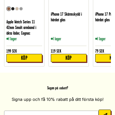
iPhone 17 Skärmskydd i
iPhone 17 Pro 
härdat glas
härdat glas
Apple Watch Series 11
42mm Smalt armband i
äkta läder, Cognac
I lager
I lager
I lager
199
SEK
119
SEK
79
SEK
KÖP
KÖP
KÖ
Sugen på
rabatt
?
Signa upp och få 10% rabatt på ditt första köp!