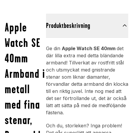
Apple
Produktbeskrivning
Watch SE
Ge din
Apple Watch SE 40mm
det
40mm
där lilla extra med detta bländande
armband! Tillverkat av rostfritt stål
Armband i
och utsmyckat med gnistrande
stenar som liknar diamanter,
förvandlar detta armband din klocka
metall
till en riktig juvel. Inte nog med att
det ser förtrollande ut, det är också
med fina
lätt att sätta på med de medföljande
fästena.
stenar,
Och du, storleken? Inga problem!
Det går superlätt att anpassa