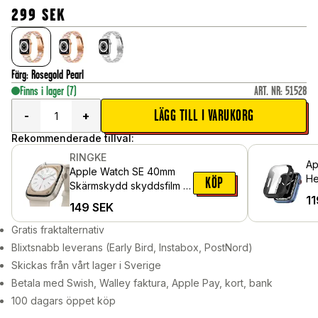
299
SEK
Färg
:
Rosegold Pearl
Finns i lager
(7)
ART. NR
:
51528
LÄGG TILL I VARUKORG
-
+
Rekommenderade tillval:
RINGKE
Ap
Apple Watch SE 40mm
He
KÖP
Skärmskydd skyddsfilm -
in
11
Dual Easy (3-pack)
149
SEK
Sv
Gratis fraktalternativ
Blixtsnabb leverans (Early Bird, Instabox, PostNord)
Skickas från vårt lager i Sverige
Betala med Swish, Walley faktura, Apple Pay, kort, bank
100 dagars öppet köp