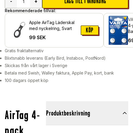
LÄGG TILL I VARUKORG
-
+
Rekommenderade tillval:
V
Apple AirTag Läderskal
4-
med nyckelring, Svart
KÖP
Ba
99
SEK
6
Gratis fraktalternativ
Blixtsnabb leverans (Early Bird, Instabox, PostNord)
Skickas från vårt lager i Sverige
Betala med Swish, Walley faktura, Apple Pay, kort, bank
100 dagars öppet köp
AirTag 4-
Produktbeskrivning
pack