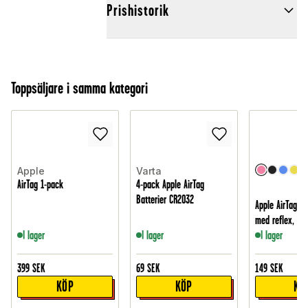
Prishistorik
Toppsäljare i samma kategori
Apple
Varta
AirTag 1-pack
4-pack Apple AirTag
Batterier CR2032
Apple AirTag K
med reflex, Lju
I lager
I lager
I lager
399
SEK
69
SEK
149
SEK
KÖP
KÖP
KÖ