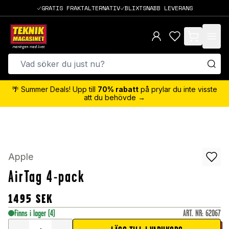
GRATIS FRAKTALTERNATIV
BLIXTSNABB LEVERANS
items in cart,
🌴 Summer Deals! Upp till
70% rabatt
på prylar du inte visste
att du behövde →
Apple
AirTag 4-pack
1495
SEK
Finns i lager
(4)
ART. NR
:
62067