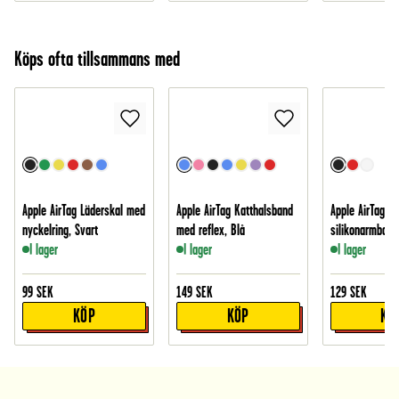
Köps ofta tillsammans med
Apple AirTag Läderskal med
Apple AirTag Katthalsband
Apple AirTag Va
nyckelring, Svart
med reflex, Blå
silikonarmband
I lager
I lager
I lager
99
SEK
149
SEK
129
SEK
KÖP
KÖP
KÖ