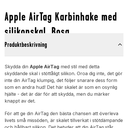
Apple AirTag Karbinhake med
silikonskal, Rosa
Produktbeskrivning
Skydda din
Apple AirTag
med stil med detta
skyddande skal i stöttåligt silikon. Oroa dig inte, det gör
inte din AirTag klumpig, det följer snarare dess form
som en andra hud! Det här skalet är som en osynlig
hjälte - det är där för att skydda, men du märker
knappt av det.
För att ge din AirTag den bästa chansen att överleva
livets små missöden, är skalet tillverkat i stötdämpande
och hållbart silikon. Det betyder att din AirTag står