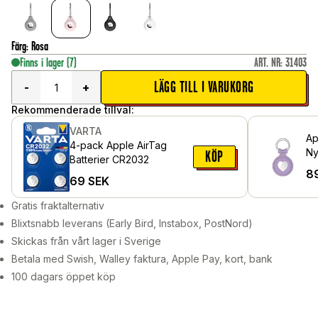
Färg
:
Rosa
Finns i lager
(7)
ART. NR
:
31403
LÄGG TILL I VARUKORG
-
+
Rekommenderade tillval:
VARTA
Ap
4-pack Apple AirTag
Ny
KÖP
Batterier CR2032
sil
8
69
SEK
Gratis fraktalternativ
Blixtsnabb leverans (Early Bird, Instabox, PostNord)
Skickas från vårt lager i Sverige
Betala med Swish, Walley faktura, Apple Pay, kort, bank
100 dagars öppet köp