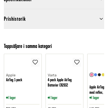
Prishistorik
Toppsäljare i samma kategori
Apple
Varta
AirTag 1-pack
4-pack Apple AirTag
Batterier CR2032
Apple AirTag K
med reflex, Lju
I lager
I lager
I lager