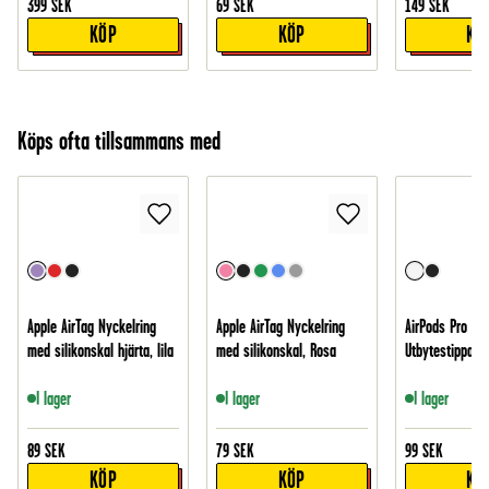
399
SEK
69
SEK
149
SEK
KÖP
KÖP
KÖ
Köps ofta tillsammans med
Apple AirTag Nyckelring
Apple AirTag Nyckelring
AirPods Pro Ear
med silikonskal hjärta, lila
med silikonskal, Rosa
Utbytestippar 3
I lager
I lager
I lager
89
SEK
79
SEK
99
SEK
KÖP
KÖP
KÖ