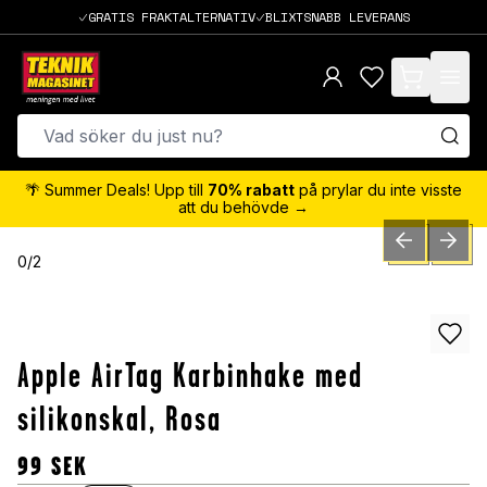
GRATIS FRAKTALTERNATIV
BLIXTSNABB LEVERANS
items in cart,
🌴 Summer Deals! Upp till
70% rabatt
på prylar du inte visste
att du behövde →
PREVIOUS SLID
NEXT S
0
/
2
Apple AirTag Karbinhake med
silikonskal, Rosa
99
SEK