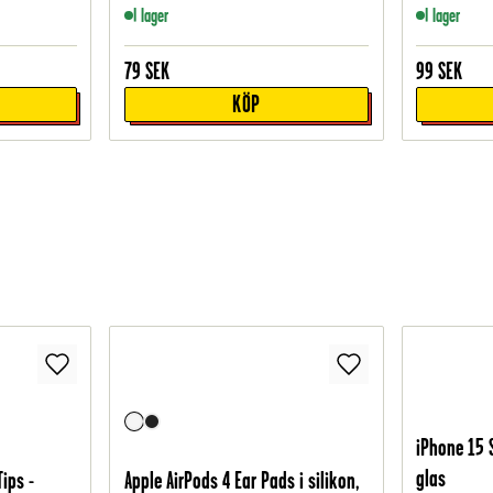
I lager
I lager
79
SEK
99
SEK
KÖP
iPhone 15 
glas
Tips -
Apple AirPods 4 Ear Pads i silikon,