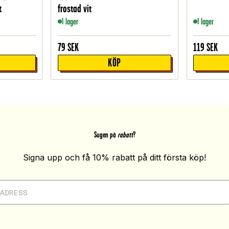
t
frostad vit
I lager
I lager
79
SEK
119
SEK
KÖP
Sugen på
rabatt
?
Signa upp och få 10% rabatt på ditt första köp!