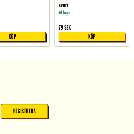
svart
I lager
79
SEK
KÖP
KÖP
REGISTRERA