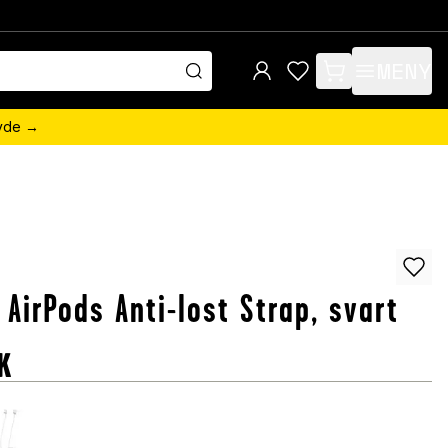
MENY
items in cart, view 
övde →
 AirPods Anti-lost Strap, svart
K