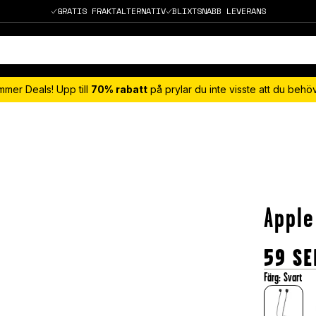
GRATIS FRAKTALTERNATIV
BLIXTSNABB LEVERANS
mmer Deals! Upp till
70% rabatt
på prylar du inte visste att du beh
Apple
59
SE
Färg
:
Svart