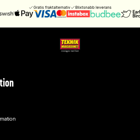
Gratis fraktalternativ
Blixtsnabb leverans
tion
rmation