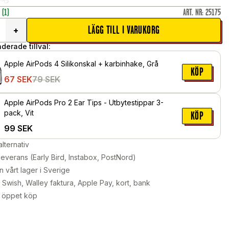
r
(1)
ART. NR
:
25175
LÄGG TILL I VARUKORG
+
erade tillval:
Apple AirPods 4 Silikonskal + karbinhake, Grå
KÖP
67
SEK
79
SEK
Apple AirPods Pro 2 Ear Tips - Utbytestippar 3-
pack, Vit
KÖP
99
SEK
alternativ
leverans (Early Bird, Instabox, PostNord)
n vårt lager i Sverige
Swish, Walley faktura, Apple Pay, kort, bank
 öppet köp