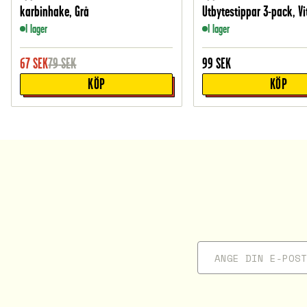
karbinhake, Grå
Utbytestippar 3-pack, Vi
I lager
I lager
67
SEK
79
SEK
99
SEK
KÖP
KÖP