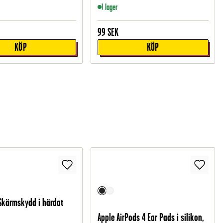
I lager
99
SEK
KÖP
KÖP
Skärmskydd i härdat
Apple AirPods 4 Ear Pads i silikon,