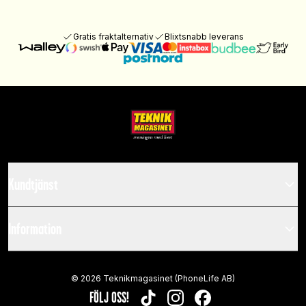
Gratis fraktalternativ
Blixtsnabb leverans
Kundtjänst
Information
©
2026
Teknikmagasinet (PhoneLife AB)
FÖLJ OSS!
TIKTOK
INSTAGRAM
FACEBOOK