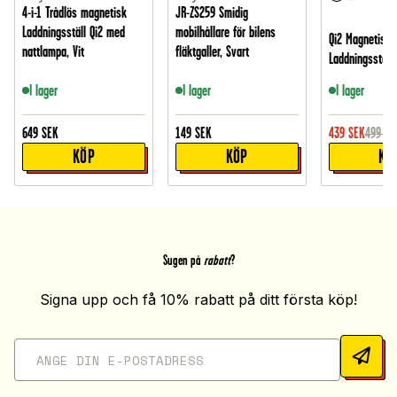
4-i-1 Trådlös magnetisk
JR-ZS259 Smidig
Laddningsställ Qi2 med
mobilhållare för bilens
Qi2 Magnetisk 
nattlampa, Vit
fläktgaller, Svart
Laddningsstatio
I lager
I lager
I lager
649
SEK
149
SEK
439
SEK
499
SE
KÖP
KÖP
KÖ
Sugen på
rabatt
?
Signa upp och få 10% rabatt på ditt första köp!