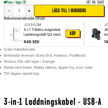
Finns i lager
(4)
ART. NR
:
56642
LÄGG TILL I VARUKORG
-
+
Rekommenderade tillval:
JOYROOM
J
4-i-1 Trådlös magnetisk
JR
KÖP
Laddningsställ Qi2 med
mo
nattlampa, Vit
fl
649
SEK
1
Gratis fraktalternativ
Blixtsnabb leverans (Early Bird, Instabox, PostNord)
Skickas från vårt lager i Sverige
Betala med Swish, Walley faktura, Apple Pay, kort, bank
100 dagars öppet köp
3-in-1 Laddningskabel - USB-A