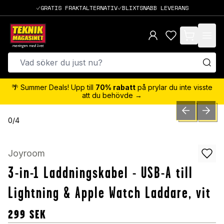
GRATIS FRAKTALTERNATIV
BLIXTSNABB LEVERANS
items in cart,
🌴 Summer Deals! Upp till
70% rabatt
på prylar du inte visste
att du behövde →
PREVIOUS SLID
NEXT S
0
/
4
Joyroom
3-in-1 Laddningskabel - USB-A till
Lightning & Apple Watch Laddare, vit
299
SEK